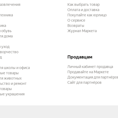
развлечения
Как выбрать товар
Оплата и доставка
техника
Покупайте как юрлицо
О сервисе
ика
Возвраты
 обувь
Журнал Маркета
ля дома
и уход
творчество
Продавцам
ад
Личный кабинет продавца
ля школы и офиса
Продавайте на Маркете
ные товары
Документация для партнёро
ля животных
Сайт для партнёров
ьство и ремонт
товары
ые украшения