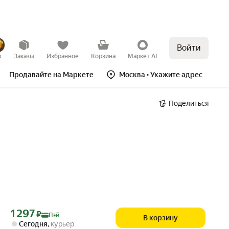
Войти
в
Заказы
Избранное
Корзина
Маркет AI
Продавайте на Маркете
Москва
• Укажите адрес
Поделиться
Цена с картой Яндекс Пэй 1297 ₽ вместо
1 297
₽
Пэй
В корзину
Сегодня
,
курьер