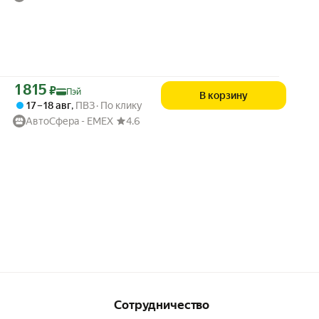
Цена с картой Яндекс Пэй 1815 ₽ вместо
1 815
₽
Пэй
В корзину
17 – 18 авг
,
ПВЗ
По клику
АвтоСфера - ЕМЕХ
4.6
Сотрудничество