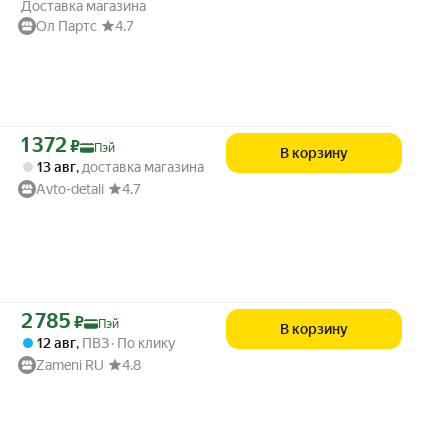
Доставка магазина
Ол Партс
4.7
Цена с картой Яндекс Пэй 1372 ₽ вместо
1 372
₽
Пэй
В корзину
13 авг
,
доставка магазина
Avto-detali
4.7
Цена с картой Яндекс Пэй 2785 ₽ вместо
2 785
₽
Пэй
В корзину
12 авг
,
ПВЗ
По клику
Zameni RU
4.8