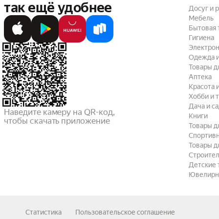
так ещё удобнее
Досуг и 
Мебель
Бытовая 
Гигиена
Электрон
Одежда и
Товары д
Аптека
Красота 
Хобби и 
Дача и с
Наведите камеру на QR-код,

Книги
чтобы скачать приложение
Товары д
Спортив
Товары д
Строител
Детские 
Ювелирн
Статистика
Пользовательское соглашение