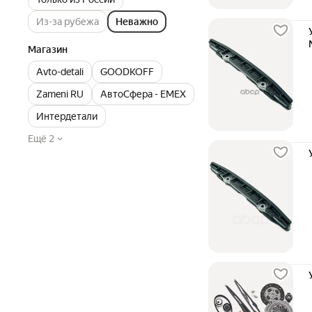
Из-за рубежа
Неважно
Магазин
Avto-detali
GOODKOFF
Zameni RU
АвтоСфера - ЕМЕХ
Интердетали
Ещё 2