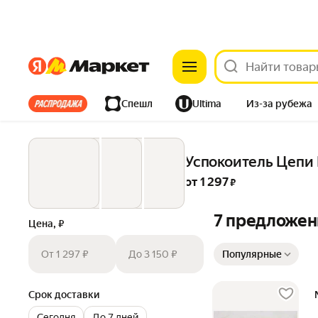
Яндекс
Яндекс
Все хиты
Спешл
Ultima
Из-за рубежа
Дом
Ремонт
Детям
Красота
Электроника
Успокоитель Цепи 
от 
1 297
 ₽
7 предложен
Цена, ₽
Сортировка товаров
От 1 297 ₽
До 3 150 ₽
Популярные
Срок доставки
Сегодня
До 7 дней