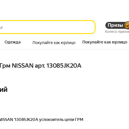
Призы
Колесо призо
Одежда
Покупайте как юрлицо
Покупайте как юрлицо
Продукты
Грм NISSAN арт. 13085JK20A
ий
NISSAN '13085JK20A успокоитель цепи ГРМ