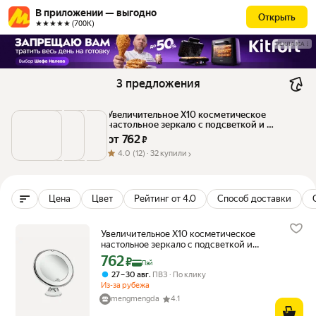
В приложении — выгодно
Открыть
★★★★★ (700К)
РЕКЛАМА
3 предложения
Увеличительное Х10 косметическое 
настольное зеркало с подсветкой и 
лампочками для макияжа на подставке
от 
762
 ₽
4.0
(12) ·
32 купили
Цена
Цвет
Рейтинг от 4.0
Способ доставки
Увеличительное Х10 косметическое
настольное зеркало с подсветкой и
лампочками для макияжа на подставке
762
Цена с картой Яндекс Пэй 762 ₽ вместо
₽
Пэй
,
27 – 30 авг
ПВЗ
По клику
Из-за рубежа
mengmengda
4.1