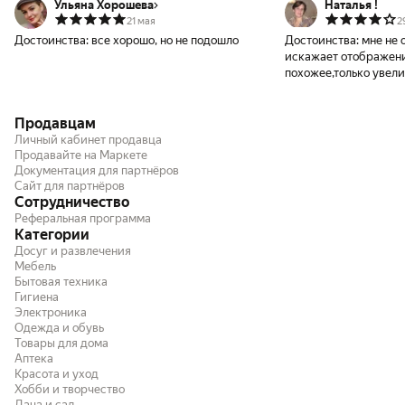
Ульяна Хорошева
Наталья !
21 мая
2
Достоинства:
все хорошо, но не подошло
Достоинства:
мне не о
искажает отображени
похожее,только увели
там искажения совсем
есть,неудобно для м
Продавцам
Личный кабинет продавца
Продавайте на Маркете
Документация для партнёров
Сайт для партнёров
Сотрудничество
Реферальная программа
Категории
Досуг и развлечения
Мебель
Бытовая техника
Гигиена
Электроника
Одежда и обувь
Товары для дома
Аптека
Красота и уход
Хобби и творчество
Дача и сад