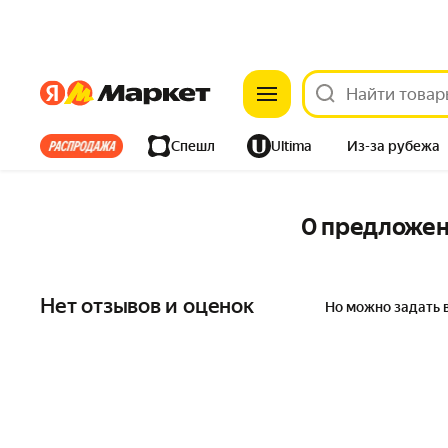
Яндекс
Яндекс
Все хиты
Спешл
Ultima
Из-за рубежа
Дом
Ремонт
Детям
Красота
Электроника
0 предложе
Нет отзывов и оценок
Но можно задать 