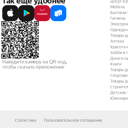
так ещё удобнее
Досуг и 
Мебель
Бытовая 
Гигиена
Электрон
Одежда и
Товары д
Аптека
Красота 
Хобби и 
Дача и с
Наведите камеру на QR-код,

Книги
чтобы скачать приложение
Товары д
Спортив
Товары д
Строител
Детские 
Ювелирн
Статистика
Пользовательское соглашение