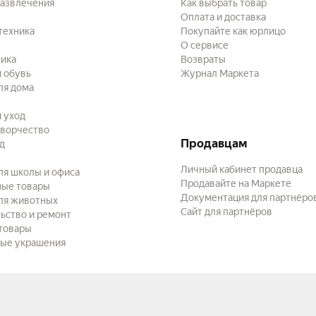
развлечения
Как выбрать товар
Оплата и доставка
техника
Покупайте как юрлицо
О сервисе
ика
Возвраты
 обувь
Журнал Маркета
ля дома
и уход
творчество
Продавцам
ад
Личный кабинет продавца
ля школы и офиса
Продавайте на Маркете
ные товары
Документация для партнёро
ля животных
Сайт для партнёров
ьство и ремонт
товары
ые украшения