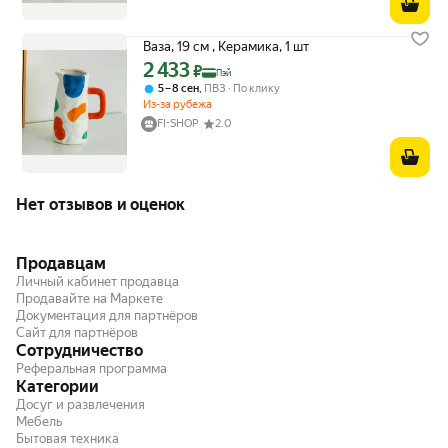
Ваза, 19 см , Керамика, 1 шт
2 433
Цена с картой Яндекс Пэй 2433 ₽ вместо
₽
Пэй
,
5 – 8 сен
ПВЗ
По клику
Из-за рубежа
FI-SHOP
2.0
Нет отзывов и оценок
Продавцам
Личный кабинет продавца
Продавайте на Маркете
Документация для партнёров
Сайт для партнёров
Сотрудничество
Реферальная программа
Категории
Досуг и развлечения
Мебель
Бытовая техника