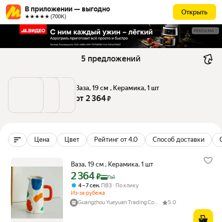
В приложении — выгодно
Открыть
★★★★★ (700К)
РЕКЛАМА
5 предложений
Ваза, 19 см , Керамика, 1 шт
от 
2 364
 ₽
Цена
Цвет
Рейтинг от 4.0
Способ доставки
Ваза, 19 см , Керамика, 1 шт
2 364
Цена с картой Яндекс Пэй 2364 ₽ вместо
₽
Пэй
,
4 – 7 сен
ПВЗ
По клику
Из-за рубежа
Guangzhou Yueyuan Trading Company
5.0