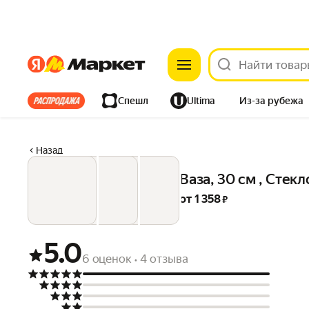
Яндекс
Яндекс
Все хиты
Спешл
Ultima
Из-за рубежа
Дом
Ремонт
Детям
Красота
Электроника
Назад
Ваза, 30 см , Стекл
от 
1 358
 ₽
5.0
6 оценок
4 отзыва
•