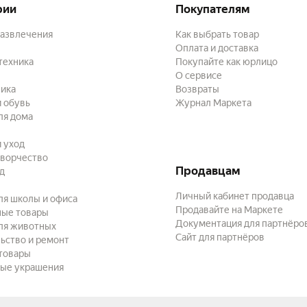
рии
Покупателям
развлечения
Как выбрать товар
Оплата и доставка
техника
Покупайте как юрлицо
О сервисе
ика
Возвраты
 обувь
Журнал Маркета
ля дома
и уход
творчество
Продавцам
ад
Личный кабинет продавца
ля школы и офиса
Продавайте на Маркете
ные товары
Документация для партнёро
ля животных
Сайт для партнёров
ьство и ремонт
товары
ые украшения