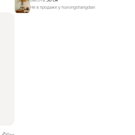
Высота:
30 см
Не в продаже у huirongshangdian
0