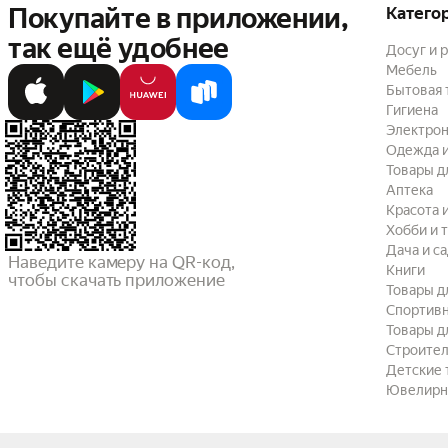
Покупайте в приложении,
Катего
так ещё удобнее
Досуг и 
Мебель
Бытовая 
Гигиена
Электрон
Одежда и
Товары д
Аптека
Красота 
Хобби и 
Дача и с
Наведите камеру на QR-код,

Книги
чтобы скачать приложение
Товары д
Спортив
Товары д
Строител
Детские 
Ювелирн