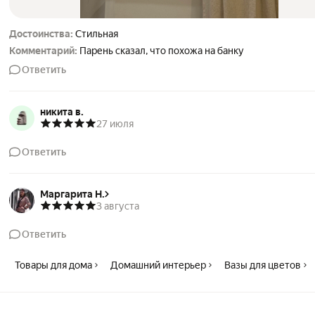
Достоинства:
Стильная
Комментарий:
Парень сказал, что похожа на банку
Ответить
никита в.
27 июля
Ответить
Маргарита Н.
3 августа
Ответить
Товары для дома
Домашний интерьер
Вазы для цветов