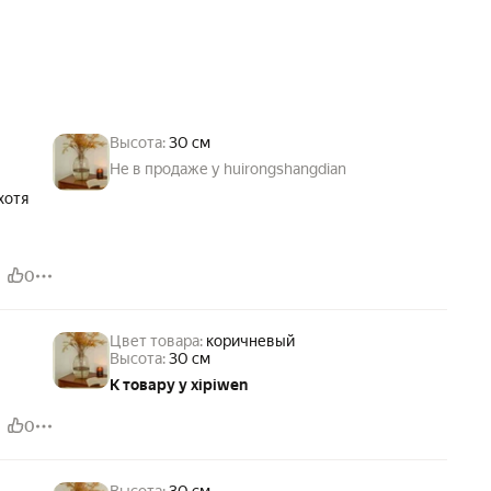
Высота:
30 см
Не в продаже у huirongshangdian
хотя
0
Цвет товара:
коричневый
Высота:
30 см
К товару у xipiwen
0