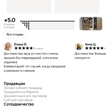
5.0
6 оценок
4 отзыва
Все отзывы
Елена И.
Анна Ц.
24 июля
9
Достоинства:
ваза из толстого стекла,
Достоинства:
Большая
пришла без повреждений, хотя ехала
смотрится
издалека
Комментарий:
тот случай, когда ожидания
и реальность совпали
Продавцам
Личный кабинет продавца
Продавайте на Маркете
Документация для партнёров
Сайт для партнёров
Сотрудничество