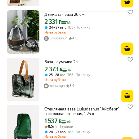
Дымчатая ваза 26 см
2 331
Цена с картой Яндекс Пэй 2331 ₽ вместо
₽
Пэй
,
24 – 27 авг
ПВЗ
По клику
Из-за рубежа
liuliudashun
4.3
Ваза - сумочка 2л
2 373
Цена с картой Яндекс Пэй 2373 ₽ вместо
₽
Пэй
,
25 – 28 авг
ПВЗ
По клику
Из-за рубежа
mshcvbgh
3.9
Стеклянная ваза Liuliudashun "Айсберг",
настольная, зеленая, 1,25 л
1 537
Цена с картой Яндекс Пэй 1537 ₽ вместо
₽
Пэй
Рейтинг товара: 5.0 из 5
Оценок: (1) · 1 купили
5.0
(1) · 1 купили
,
24 – 27 авг
ПВЗ
По клику
Из-за рубежа