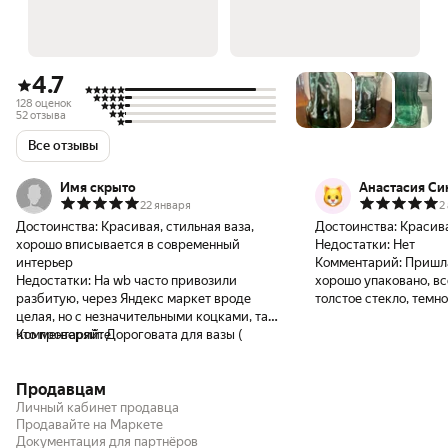
4.7
128 оценок
52 отзыва
Все отзывы
Имя скрыто
Анастасия Си
22 января
2
Достоинства:
Красивая, стильная ваза,
Достоинства:
Красива
хорошо вписывается в современный
Недостатки:
Нет
интерьер
Комментарий:
Пришла
Недостатки:
На wb часто привозили
хорошо упаковано, вс
разбитую, через Яндекс маркет вроде
толстое стекло, темно
целая, но с незначительными коцками, так
необычной формы, как
что проверяйте
Комментарий:
Дороговата для вазы (
Довольна заказом
Продавцам
Личный кабинет продавца
Продавайте на Маркете
Документация для партнёров