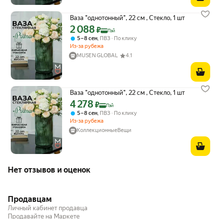
Ваза "однотонный", 22 см , Стекло, 1 шт
2 088
Цена с картой Яндекс Пэй 2088 ₽ вместо
₽
Пэй
,
5 – 8 сен
ПВЗ
По клику
Из-за рубежа
MUSEN GLOBAL
4.1
Ваза "однотонный", 22 см , Стекло, 1 шт
4 278
Цена с картой Яндекс Пэй 4278 ₽ вместо
₽
Пэй
,
5 – 8 сен
ПВЗ
По клику
Из-за рубежа
КоллекционныеВещи
Нет отзывов и оценок
Продавцам
Личный кабинет продавца
Продавайте на Маркете