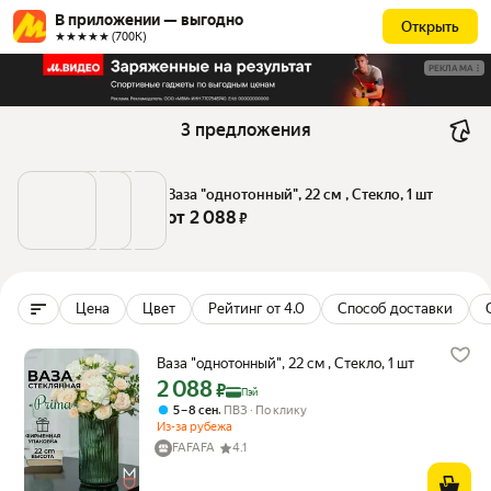
В приложении — выгодно
Открыть
★★★★★ (700К)
РЕКЛАМА
3 предложения
Ваза "однотонный", 22 см , Стекло, 1 шт
от 
2 088
 ₽
Цена
Цвет
Рейтинг от 4.0
Способ доставки
Ваза "однотонный", 22 см , Стекло, 1 шт
2 088
Цена с картой Яндекс Пэй 2088 ₽ вместо
₽
Пэй
,
5 – 8 сен
ПВЗ
По клику
Из-за рубежа
FAFAFA
4.1