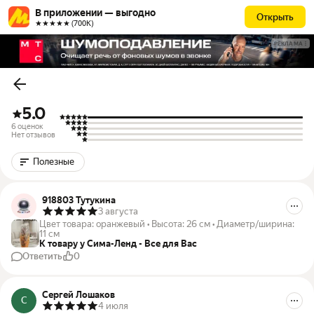
В приложении — выгодно
Открыть
★★★★★ (700К)
РЕКЛАМА
5.0
6 оценок
Нет отзывов
Полезные
918803 Тутукина
3 августа
Цвет товара
:
оранжевый
•
Высота
:
26 см
•
Диаметр/ширина
:
11 см
К товару у Сима-Ленд - Все для Вас
Ответить
0
Сергей Лошаков
С
4 июля