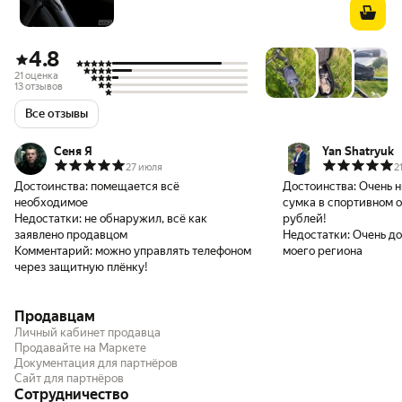
4.8
21 оценка
13 отзывов
Все отзывы
Сеня Я
Yan Shatryuk
27 июля
2
Достоинства:
помещается всё
Достоинства:
Очень н
необходимое
сумка в спортивном о
Недостатки:
не обнаружил, всё как
рублей!
заявлено продавцом
Недостатки:
Очень до
Комментарий:
можно управлять телефоном
моего региона
через защитную плёнку!
Продавцам
Личный кабинет продавца
Продавайте на Маркете
Документация для партнёров
Сайт для партнёров
Сотрудничество