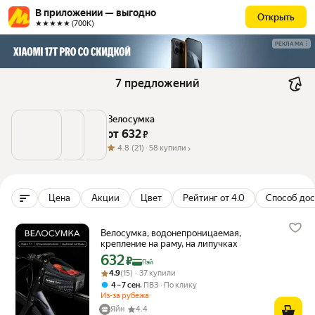
В приложении — выгодно
Открыть
★★★★★ (700К)
РЕКЛАМА
7 предложений
Велосумка
от 
632
 ₽
4.8
(21) ·
58 купили
Цена
Акции
Цвет
Рейтинг от 4.0
Способ дос
Велосумка, водонепроницаемая,
крепление на раму, на липучках
632
Цена с картой Яндекс Пэй 632 ₽ вместо
₽
Пэй
Рейтинг товара: 4.9 из 5
Оценок: (15) · 37 купили
4.9
(15) · 37 купили
,
4 – 7 сен
ПВЗ
По клику
Из-за рубежа
Яйн
4.4