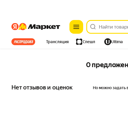
Яндекс
Яндекс
Все хиты
Трансляция
Спешл
Ultima
Из-за рубежа
Одежда
Дом
Ремонт
Детям
0 предложе
Электроника
Нет отзывов и оценок
Но можно задать 