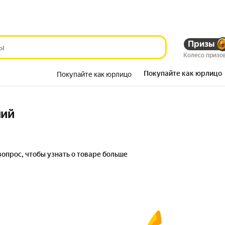
Призы
Колесо призо
Покупайте как юрлицо
Покупайте как юрлицо
Красота
ний
вопрос, чтобы узнать о товаре больше