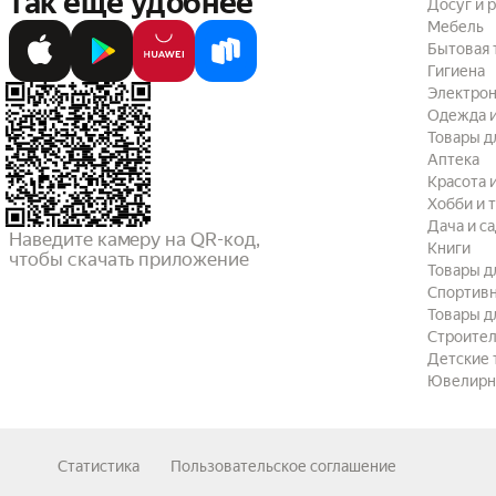
так ещё удобнее
Досуг и 
Мебель
Бытовая 
Гигиена
Электрон
Одежда и
Товары д
Аптека
Красота 
Хобби и 
Дача и с
Наведите камеру на QR-код,

Книги
чтобы скачать приложение
Товары д
Спортив
Товары д
Строител
Детские 
Ювелирн
Статистика
Пользовательское соглашение