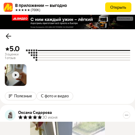
В приложении — выгодно
Открыть
★★★★★ (700К)
РЕКЛАМА
5.0
3 оценки
1 отзыв
Полезные
С фото и видео
Оксана Сидорова
30 июня