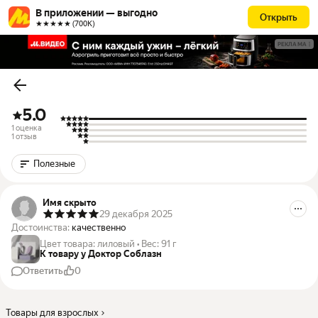
В приложении — выгодно
Открыть
★★★★★ (700К)
РЕКЛАМА
5.0
1 оценка
1 отзыв
Полезные
Имя скрыто
29 декабря 2025
Достоинства:
качественно
Цвет товара
:
лиловый
•
Вес
:
91 г
К товару у Доктор Соблазн
Ответить
0
Товары для взрослых