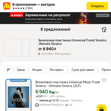
В приложении — выгодно
Открыть
★★★★★ (700К)
РЕКЛАМА
8 предложений
Виниловая пластинка Universal Frank Sinatra. 
Ultimate Sinatra
от 
6 940
 ₽
4.9
(140) ·
440 купили
Цена
Акции
Экспресс
Срок доставки
Ориг
Виниловая пластинка Universal Music Frank
Sinatra - Ultimate Sinatra (2LP)
6 940
Цена с картой Яндекс Пэй 6940 ₽ вместо
₽
Пэй
Рейтинг товара: 5.0 из 5
Оценок: (65) · 290 купили
5.0
(65) · 290 купили
,
Завтра до 12:15
курьер
По клику
ОНЛАЙНТРЕЙД.РУ
4.8