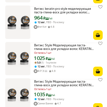
Витэкс keratin pro style моделирующая
паста-глина-воск для укладки волос
70г,2 шт
964
Цена с картой Яндекс Пэй 964 ₽ вместо
₽
Пэй
,
12 авг
ПВЗ
По клику
Фэт Кэт
4.8
Витэкс Style Моделирующая паста-
глина-воск для укладки волос KERATIN
PRO 70г 2 шт
Осталась 1 шт
1 025
Цена с картой Яндекс Пэй 1025 ₽ вместо
₽
Пэй
Рейтинг товара: 5.0 из 5
Оценок: (1) · 1 купили
5.0
(1) · 1 купили
,
12 авг
ПВЗ
По клику
Ф.Р.Э.Ш.
4.8
Витэкс Style Моделирующая паста-
глина-воск для укладки волос KERATIN
PRO 70г 2 шт
Осталась 1 шт
1 035
Цена с картой Яндекс Пэй 1035 ₽ вместо
₽
Пэй
,
12 авг
ПВЗ
По клику
Санни Банни
4.7