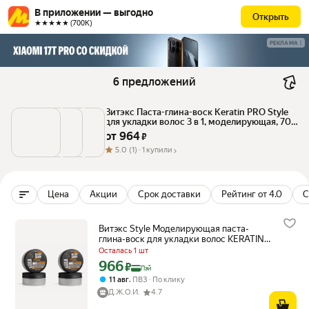
В приложении — выгодно
Открыть
★★★★★ (700К)
РЕКЛАМА
6 предложений
Витэкс Паста-глина-воск Keratin PRO Style 
для укладки волос 3 в 1, моделирующая, 70 
г, 2 шт.
от 
964
 ₽
5.0
(1) ·
1 купили
Цена
Акции
Срок доставки
Рейтинг от 4.0
С
Витэкс Style Моделирующая паста-
глина-воск для укладки волос KERATIN
PRO 70г 2 шт
Осталась 1 шт
966
Цена с картой Яндекс Пэй 966 ₽ вместо
₽
Пэй
,
11 авг
ПВЗ
По клику
Д.Ж.О.Й.
4.7