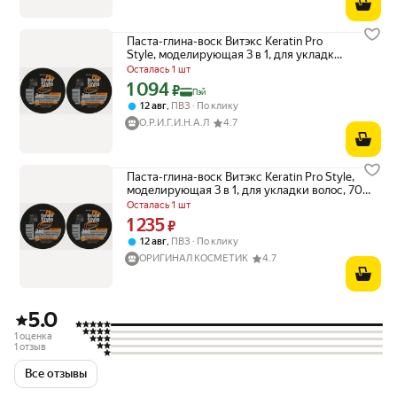
Паста-глина-воск Витэкс Keratin Pro
Style, моделирующая 3 в 1, для укладки
волос, 70 гр, 2 шт.
Осталась 1 шт
1 094
Цена с картой Яндекс Пэй 1094 ₽ вместо
₽
Пэй
,
12 авг
ПВЗ
По клику
О.Р.И.Г.И.Н.А.Л
4.7
Паста-глина-воск Витэкс Keratin Pro Style,
моделирующая 3 в 1, для укладки волос, 70
гр, 2 шт.
Осталась 1 шт
1 235
Цена 1235 ₽ вместо
₽
,
12 авг
ПВЗ
По клику
ОРИГИНАЛ КОСМЕТИК
4.7
5.0
1 оценка
1 отзыв
Все отзывы