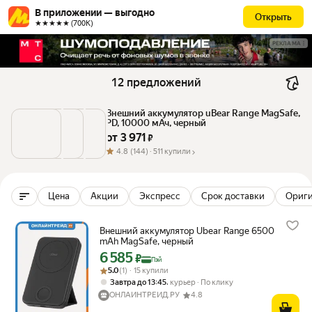
В приложении — выгодно
Открыть
★★★★★ (700К)
РЕКЛАМА
12 предложений
Внешний аккумулятор uBear Range MagSafe, 
PD, 10000 мАч, черный
от 
3 971
 ₽
4.8
(144) ·
511 купили
Цена
Акции
Экспресс
Срок доставки
Ориг
Внешний аккумулятор Ubear Range 6500
mAh MagSafe, черный
6 585
Цена с картой Яндекс Пэй 6585 ₽ вместо
₽
Пэй
Рейтинг товара: 5.0 из 5
Оценок: (1) · 15 купили
5.0
(1) · 15 купили
,
Завтра до 13:45
курьер
По клику
ОНЛАЙНТРЕЙД.РУ
4.8