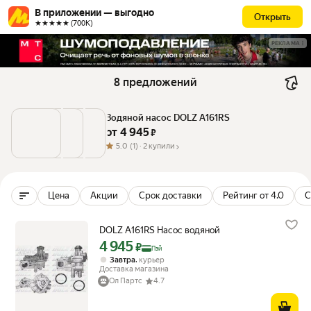
В приложении — выгодно
Открыть
★★★★★ (700К)
РЕКЛАМА
8 предложений
Водяной насос DOLZ A161RS
от 
4 945
 ₽
5.0
(1) ·
2 купили
Цена
Акции
Срок доставки
Рейтинг от 4.0
С
DOLZ A161RS Насос водяной
4 945
Цена с картой Яндекс Пэй 4945 ₽ вместо
₽
Пэй
,
Завтра
курьер
Доставка магазина
Ол Партс
4.7