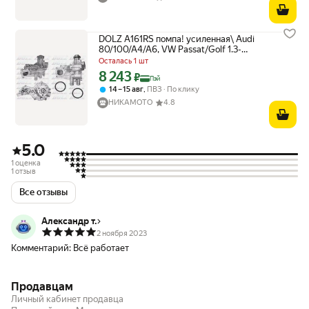
DOLZ A161RS помпа! усиленная\ Audi
80/100/A4/A6, VW Passat/Golf 1.3-
2.0i/1.6D/1.9D/TDi 81>
Осталась 1 шт
8 243
Цена с картой Яндекс Пэй 8243 ₽ вместо
₽
Пэй
,
14 – 15 авг
ПВЗ
По клику
НИКАМОТО
4.8
5.0
1 оценка
1 отзыв
Все отзывы
Александр т.
2 ноября 2023
Комментарий:
Всё работает
Продавцам
Личный кабинет продавца