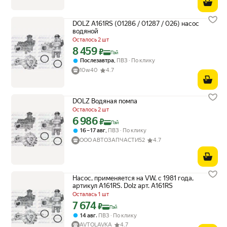
DOLZ A161RS (01286 / 01287 / 026) насос
водяной
Осталось 2 шт
8 459
Цена с картой Яндекс Пэй 8459 ₽ вместо
₽
Пэй
,
Послезавтра
ПВЗ
По клику
10w40
4.7
DOLZ Водяная помпа
Осталось 2 шт
6 986
Цена с картой Яндекс Пэй 6986 ₽ вместо
₽
Пэй
,
16 – 17 авг
ПВЗ
По клику
ООО АВТОЗАПЧАСТИ52
4.7
Насос, применяется на VW, с 1981 года,
артикул A161RS. Dolz арт. A161RS
Осталась 1 шт
7 674
Цена с картой Яндекс Пэй 7674 ₽ вместо
₽
Пэй
,
14 авг
ПВЗ
По клику
AVTOLAVKA
4.7