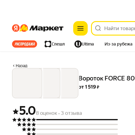
Яндекс
Яндекс
Все хиты
Спешл
Ultima
Из-за рубежа
Дом
Ремонт
Детям
Красота
Электроника
Назад
Вороток FORCE 8
от 
1 519
 ₽
5.0
8 оценок
3 отзыва
•