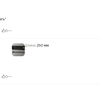
!
ать"
0
Длина:
250 мм
0