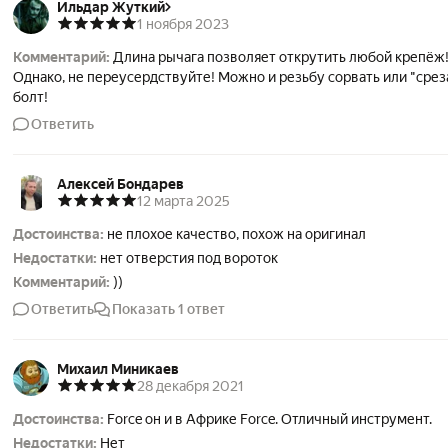
Ильдар Жуткий
1 ноября 2023
Комментарий:
Длина рычага позволяет открутить любой крепёж
Однако, не переусердствуйте! Можно и резьбу сорвать или "срез
болт!
Ответить
Алексей Бондарев
12 марта 2025
Достоинства:
не плохое качество, похож на оригинал
Недостатки:
нет отверстия под вороток
Комментарий:
))
Ответить
Показать 1 ответ
Михаил Миникаев
28 декабря 2021
Достоинства:
Force он и в Африке Force. Отличный инструмент.
Недостатки:
Нет