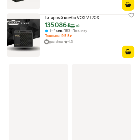
Гитарный комбо VOX VT20X
135 086
Цена с картой Яндекс Пэй 135086 ₽ вместо
₽
Пэй
,
1 – 4 сен
ПВЗ
По клику
Пошлина
19 518
₽
guaishou
4.3