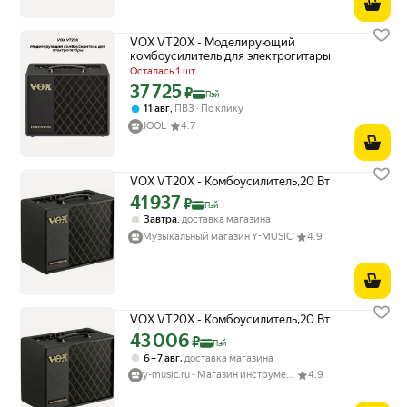
VOX VT20X - Моделирующий
комбоусилитель для электрогитары
Осталась 1 шт
37 725
Цена с картой Яндекс Пэй 37725 ₽ вместо
₽
Пэй
,
11 авг
ПВЗ
По клику
JOOL
4.7
VOX VT20X - Комбоусилитель,20 Вт
41 937
Цена с картой Яндекс Пэй 41937 ₽ вместо
₽
Пэй
,
Завтра
доставка магазина
Музыкальный магазин Y-MUSIC
4.9
VOX VT20X - Комбоусилитель,20 Вт
43 006
Цена с картой Яндекс Пэй 43006 ₽ вместо
₽
Пэй
,
6 – 7 авг
доставка магазина
y-music.ru - Магазин инструментов YAMAHA
4.9