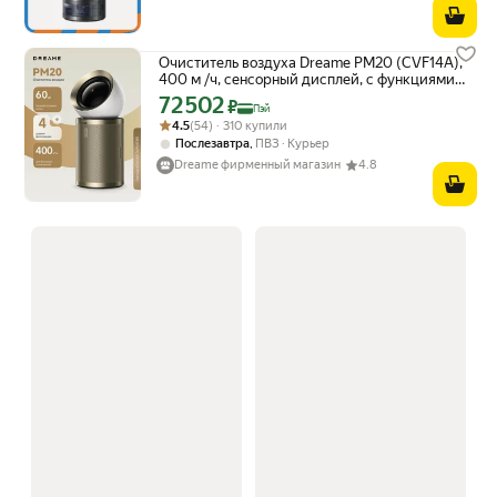
Очиститель воздуха Dreame PM20 (CVF14A),
400 м /ч, сенсорный дисплей, с функциями
обогрева и охлаждения, золотистый
72 502
Цена с картой Яндекс Пэй 72502 ₽ вместо
₽
Пэй
Рейтинг товара: 4.5 из 5
Оценок: (54) · 310 купили
4.5
(54) · 310 купили
,
Послезавтра
ПВЗ
Курьер
Dreame фирменный магазин
4.8