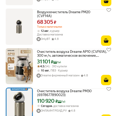
Воздухоочиститель Dreame PM20
(CVF14A)
68 305
Цена 68305 ₽ вместо
₽
Только наличными
,
12 авг
курьер
Доставка магазина
OnlyBT
4.8
Очиститель воздуха Dreame AP10 (CVF61A),
300 м /ч, автоматическое включение,
сенсорный дисплей, золотистый
31 101
Цена с картой Яндекс Пэй 31101 ₽ вместо
₽
Пэй
Рейтинг товара: 4.5 из 5
Оценок: (54) · 310 купили
4.5
(54) · 310 купили
,
10 авг
ПВЗ
Курьер
Dreame фирменный магазин
4.8
Очиститель воздуха Dreame PM30
(6978677890023)
110 920
Цена с картой Яндекс Пэй 110920 ₽ вместо
₽
Пэй
,
Сегодня
доставка магазина
ОНЛАЙНТРЕЙД.РУ
4.8