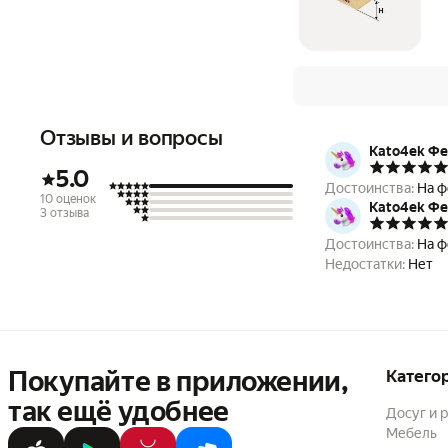
Отзывы и вопросы
Kato4ek Ф
5.0
Достоинства:
На ф
10 оценок
Kato4ek Ф
3 отзыва
Достоинства:
На ф
Недостатки:
Нет
Покупайте в приложении,
Катего
так ещё удобнее
Досуг и 
Мебель