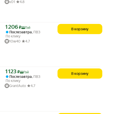
v01
4.8
Цена с картой Яндекс Пэй 1206 ₽ вместо
1 206
₽
Пэй
В корзину
Послезавтра
,
ПВЗ
По клику
10w40
4.7
Цена с картой Яндекс Пэй 1123 ₽ вместо
1 123
₽
Пэй
В корзину
Послезавтра
,
ПВЗ
По клику
GrantAuto
4.7