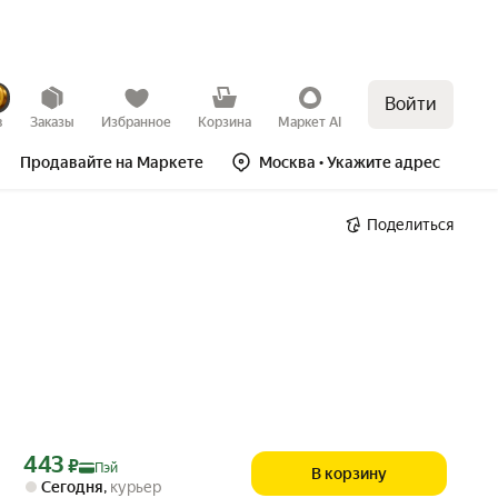
Войти
в
Заказы
Избранное
Корзина
Маркет AI
Продавайте на Маркете
Москва
• Укажите адрес
Поделиться
Цена с картой Яндекс Пэй 443 ₽ вместо
443
₽
Пэй
В корзину
Сегодня
,
курьер