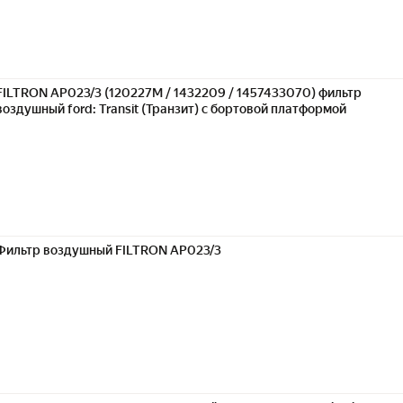
FILTRON AP023/3 (120227M / 1432209 / 1457433070) фильтр
воздушный ford: Transit (Транзит) c бортовой платформой
Фильтр воздушный FILTRON AP023/3