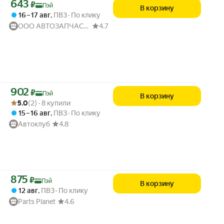
Цена с картой Яндекс Пэй 643 ₽ вместо
643
₽
Пэй
В корзину
16 – 17 авг
,
ПВЗ
По клику
ООО АВТОЗАПЧАСТИ52
4.7
Цена с картой Яндекс Пэй 902 ₽ вместо
902
₽
Пэй
В корзину
Рейтинг товара: 5.0 из 5
Оценок: (2) · 8 купили
5.0
(2) · 8 купили
15 – 16 авг
,
ПВЗ
По клику
Автоклуб
4.8
Цена с картой Яндекс Пэй 875 ₽ вместо
875
₽
Пэй
В корзину
12 авг
,
ПВЗ
По клику
Parts Planet
4.6