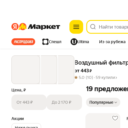
Яндекс
Яндекс
Все хиты
Спешл
Ultima
Из-за рубежа
Дом
Ремонт
Детям
Красота
Электроника
Воздушный фильтр
от 
443
 ₽
5.0
(10) ·
59 купили
19 предложе
Цена, ₽
Сортировка товаров
От 443 ₽
До 2 170 ₽
Популярные
Акции
Ниже рынка