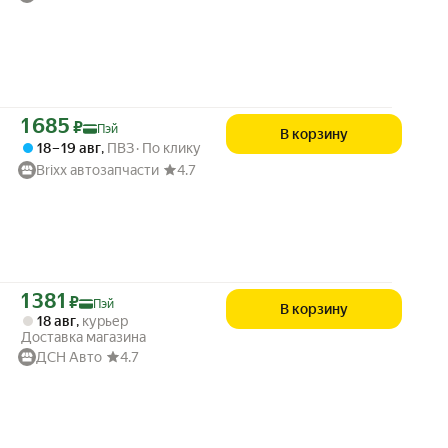
Цена с картой Яндекс Пэй 1685 ₽ вместо
1 685
₽
Пэй
В корзину
18 – 19 авг
,
ПВЗ
По клику
Brixx автозапчасти
4.7
Цена с картой Яндекс Пэй 1381 ₽ вместо
1 381
₽
Пэй
В корзину
18 авг
,
курьер
Доставка магазина
ДСН Авто
4.7