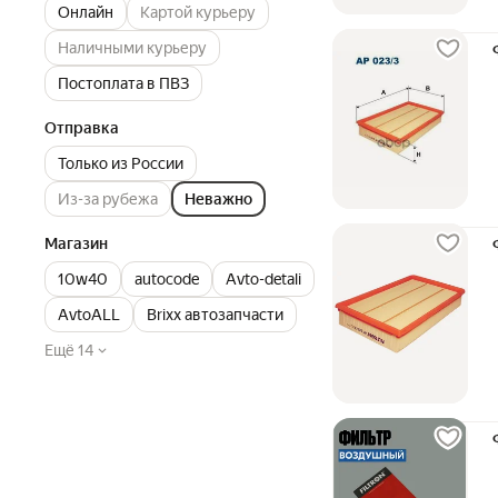
Онлайн
Картой курьеру
Наличными курьеру
Постоплата в ПВЗ
Отправка
Только из России
Из-за рубежа
Неважно
Магазин
10w40
autocode
Avto-detali
AvtoALL
Brixx автозапчасти
Ещё 14