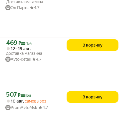
Доставка магазина
Ол Партс
4.7
Цена с картой Яндекс Пэй 469 ₽ вместо
469
₽
Пэй
В корзину
12 – 19 авг
,
доставка магазина
Avto-detali
4.7
Цена с картой Яндекс Пэй 507 ₽ вместо
507
₽
Пэй
В корзину
10 авг
,
самовывоз
PromAvtoMsk
4.7