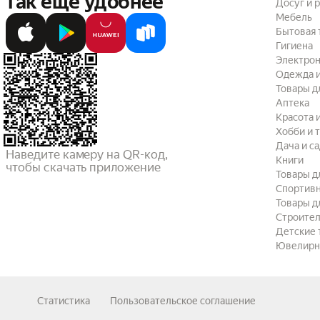
так ещё удобнее
Досуг и 
Мебель
Бытовая 
Гигиена
Электрон
Одежда и
Товары д
Аптека
Красота 
Хобби и 
Дача и с
Наведите камеру на QR-код,

Книги
чтобы скачать приложение
Товары д
Спортив
Товары д
Строител
Детские 
Ювелирн
Статистика
Пользовательское соглашение