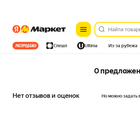
Яндекс
Яндекс
Все хиты
Спешл
Ultima
Из-за рубежа
Дом
Ремонт
Детям
Красота
Электроника
0 предложе
Нет отзывов и оценок
Но можно задать 