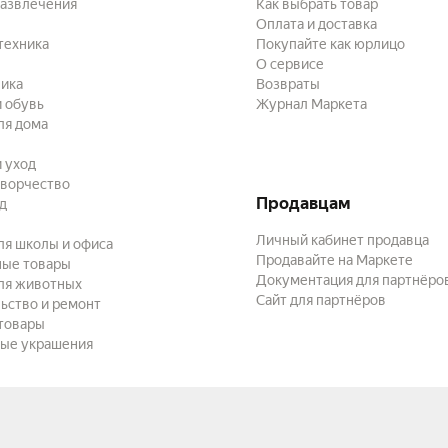
развлечения
Как выбрать товар
Оплата и доставка
техника
Покупайте как юрлицо
О сервисе
ика
Возвраты
 обувь
Журнал Маркета
ля дома
и уход
творчество
Продавцам
ад
Личный кабинет продавца
ля школы и офиса
Продавайте на Маркете
ные товары
Документация для партнёро
ля животных
Сайт для партнёров
ьство и ремонт
товары
ые украшения