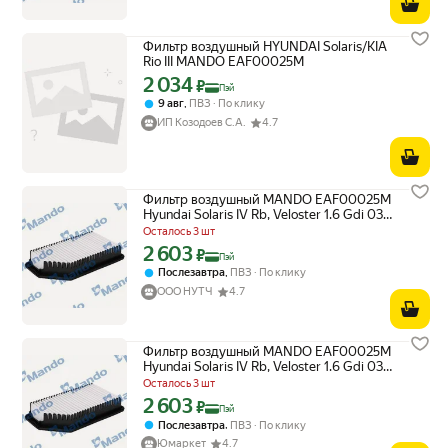
Фильтр воздушный HYUNDAI Solaris/KIA
Rio III MANDO EAF00025M
2 034
Цена с картой Яндекс Пэй 2034 ₽ вместо
₽
Пэй
,
9 авг
ПВЗ
По клику
ИП Козодоев С.А.
4.7
Фильтр воздушный MANDO EAF00025M
Hyundai Solaris IV Rb, Veloster 1.6 Gdi 03,
11->, Kia Rio III, Soul 1.1, 1.4, 1.6crdi 09, 11->
Осталось 3 шт
2 603
Цена с картой Яндекс Пэй 2603 ₽ вместо
₽
Пэй
,
Послезавтра
ПВЗ
По клику
ООО НУТЧ
4.7
Фильтр воздушный MANDO EAF00025M
Hyundai Solaris IV Rb, Veloster 1.6 Gdi 03,
11->, Kia Rio III, Soul 1.1, 1.4, 1.6crdi 09, 11->
Осталось 3 шт
2 603
Цена с картой Яндекс Пэй 2603 ₽ вместо
₽
Пэй
,
Послезавтра
ПВЗ
По клику
Юмаркет
4.7