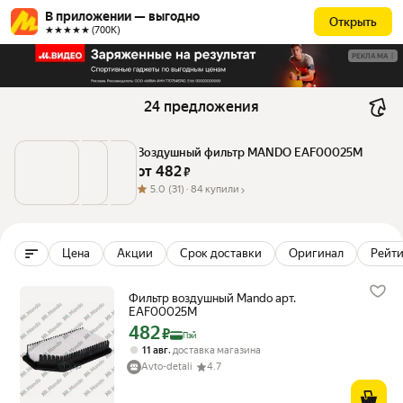
В приложении — выгодно
Открыть
★★★★★ (700К)
РЕКЛАМА
24 предложения
Воздушный фильтр MANDO EAF00025M
от 
482
 ₽
5.0
(31) ·
84 купили
Цена
Акции
Срок доставки
Оригинал
Рейти
Фильтр воздушный Mando арт.
EAF00025M
482
Цена с картой Яндекс Пэй 482 ₽ вместо
₽
Пэй
,
11 авг
доставка магазина
Avto-detali
4.7