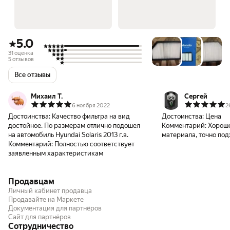
5.0
31 оценка
5 отзывов
Все отзывы
Михаил Т.
Сергей
6 ноября 2022
2
Достоинства:
Качество фильтра на вид
Достоинства:
Цена
достойное. По размерам отлично подошел
Комментарий:
Хороше
на автомобиль Hyundai Solaris 2013 г.в.
материала, точно по
Комментарий:
Полностью соответствует
заявленным характеристикам
Продавцам
Личный кабинет продавца
Продавайте на Маркете
Документация для партнёров
Сайт для партнёров
Сотрудничество