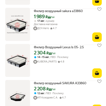
Фильтр воздушный sakura a33860
1 989
Цена с картой Яндекс Пэй 1989 ₽ вместо
₽
Пэй
,
17 авг
курьер
Доставка магазина
ДСН Авто
4.7
Фильтр Воздушный Lexus Is 05- 2.5
2 304
Цена с картой Яндекс Пэй 2304 ₽ вместо
₽
Пэй
,
14 – 15 авг
ПВЗ
По клику
KUBERA_PARTS
4.8
Фильтр воздушный SAKURA A33860
2 208
Цена с картой Яндекс Пэй 2208 ₽ вместо
₽
Пэй
,
12 авг
ПВЗ
По клику
ИП Козодоев С.А.
4.7