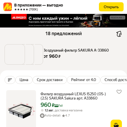
В приложении — выгодно
Открыть
★★★★★ (700К)
РЕКЛАМА
18 предложений
Воздушный фильтр SAKURA A-33860
от 
960
 ₽
Цена
Срок доставки
Рейтинг от 4.0
Способ дост
Фильтр воздушный LEXUS IS250 (05-)
(2.5) SAKURA Sakura арт. A33860
960
Цена с картой Яндекс Пэй 960 ₽ вместо
₽
Пэй
,
12 авг
доставка магазина
Avto-detali
4.7