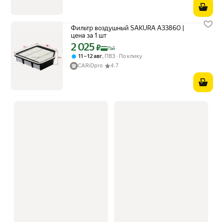
Фильтр воздушный SAKURA A33860 |
цена за 1 шт
2 025
Цена с картой Яндекс Пэй 2025 ₽ вместо
₽
Пэй
,
11 – 12 авг
ПВЗ
По клику
CARiDpro
4.7