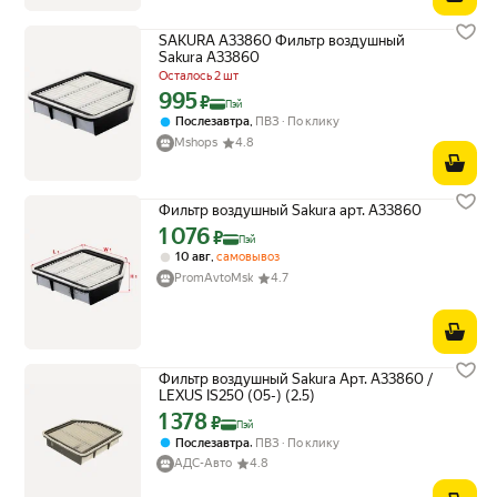
SAKURA A33860 Фильтр воздушный
Sakura A33860
Осталось 2 шт
995
Цена с картой Яндекс Пэй 995 ₽ вместо
₽
Пэй
,
Послезавтра
ПВЗ
По клику
Mshops
4.8
Фильтр воздушный Sakura арт. A33860
1 076
Цена с картой Яндекс Пэй 1076 ₽ вместо
₽
Пэй
,
10 авг
самовывоз
PromAvtoMsk
4.7
Фильтр воздушный Sakura Арт. A33860 /
LEXUS IS250 (05-) (2.5)
1 378
Цена с картой Яндекс Пэй 1378 ₽ вместо
₽
Пэй
,
Послезавтра
ПВЗ
По клику
АДС-Авто
4.8