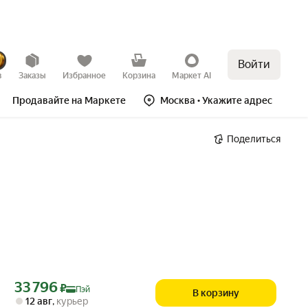
Войти
в
Заказы
Избранное
Корзина
Маркет AI
Продавайте на Маркете
Москва
• Укажите адрес
Поделиться
Цена с картой Яндекс Пэй 33796 ₽ вместо
33 796
₽
Пэй
В корзину
12 авг
,
курьер