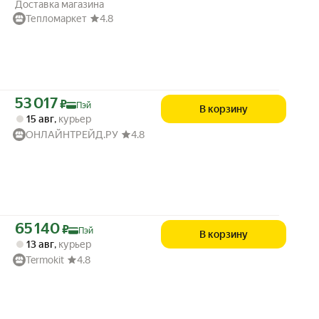
Доставка магазина
Тепломаркет
4.8
Цена с картой Яндекс Пэй 53017 ₽ вместо
53 017
₽
Пэй
В корзину
15 авг
,
курьер
ОНЛАЙНТРЕЙД.РУ
4.8
Цена с картой Яндекс Пэй 65140 ₽ вместо
65 140
₽
Пэй
В корзину
13 авг
,
курьер
Termokit
4.8