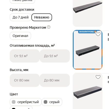
Срок доставки
До 7 дней
Неважно
Проверено Маркетом
Оригинал
Отапливаемая площадь, м²
От 9,1 м²
До 9,1 м²
Высота, мм
От 80 мм
До 80 мм
Цвет
серебристый
серый