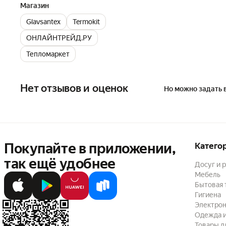
Магазин
Glavsantex
Termokit
ОНЛАЙНТРЕЙД.РУ
Тепломаркет
Нет отзывов и оценок
Но можно задать 
Покупайте в приложении,
Катего
так ещё удобнее
Досуг и 
Мебель
Бытовая 
Гигиена
Электрон
Одежда и
Товары д