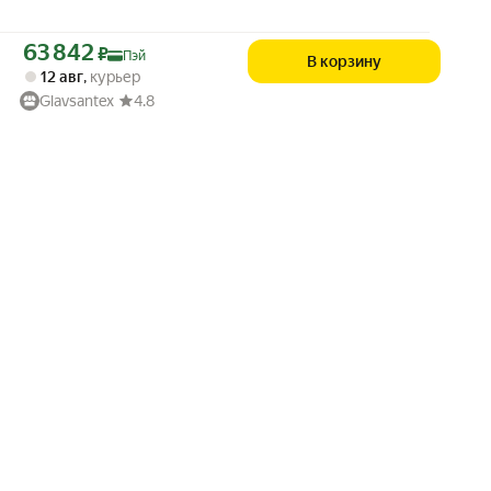
Цена с картой Яндекс Пэй 63842 ₽ вместо
63 842
₽
Пэй
В корзину
12 авг
,
курьер
Glavsantex
4.8