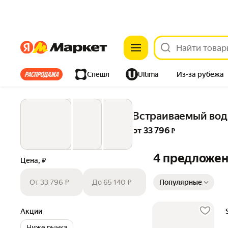
Яндекс
Яндекс
Все хиты
Спешл
Ultima
Из-за рубежа
Дом
Ремонт
Детям
Красота
Электроника
Встраиваемый вод
от 
33 796
 ₽
4 предложе
Цена, ₽
Сортировка товаров
От 33 796 ₽
До 65 140 ₽
Популярные
Акции
Ниже рынка