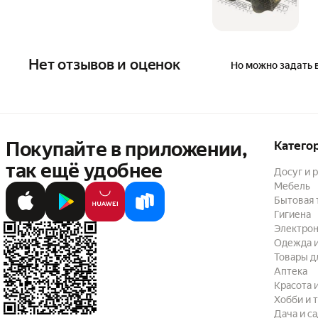
Нет отзывов и оценок
Но можно задать 
Покупайте в приложении,
Катего
так ещё удобнее
Досуг и 
Мебель
Бытовая 
Гигиена
Электрон
Одежда и
Товары д
Аптека
Красота 
Хобби и 
Дача и с