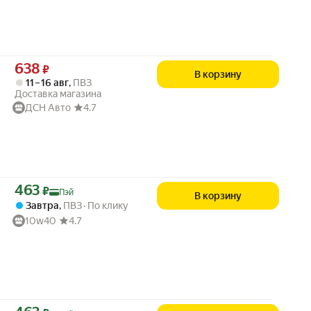
Цена 638 ₽ вместо
638
₽
В корзину
11 – 16 авг
,
ПВЗ
Доставка магазина
ДСН Авто
4.7
Цена с картой Яндекс Пэй 463 ₽ вместо
463
₽
Пэй
В корзину
Завтра
,
ПВЗ
По клику
10w40
4.7
Цена с картой Яндекс Пэй 463 ₽ вместо