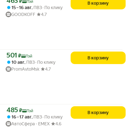
463
₽
Пэй
В корзину
15 – 16 авг
,
ПВЗ
По клику
GOODKOFF
4.7
Цена с картой Яндекс Пэй 501 ₽ вместо
501
₽
Пэй
В корзину
10 авг
,
ПВЗ
По клику
PromAvtoMsk
4.7
Цена с картой Яндекс Пэй 485 ₽ вместо
485
₽
Пэй
В корзину
16 – 17 авг
,
ПВЗ
По клику
АвтоСфера - ЕМЕХ
4.6