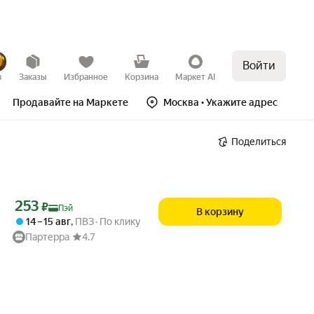
Войти
в
Заказы
Избранное
Корзина
Маркет AI
Продавайте на Маркете
Москва
• Укажите адрес
Поделиться
Цена с картой Яндекс Пэй 253 ₽ вместо
253
₽
Пэй
В корзину
14 – 15 авг
,
ПВЗ
По клику
Партерра
4.7