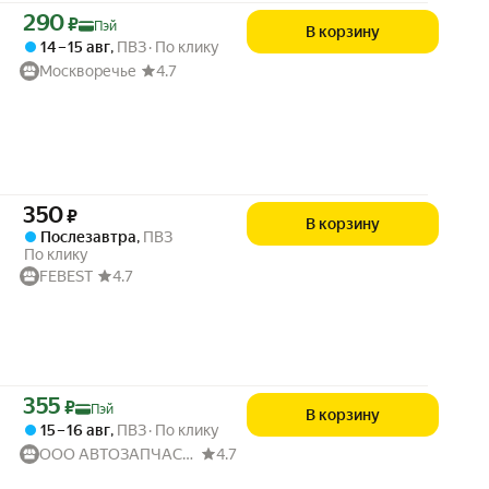
Цена с картой Яндекс Пэй 290 ₽ вместо
290
₽
Пэй
В корзину
14 – 15 авг
,
ПВЗ
По клику
Москворечье
4.7
Цена 350 ₽ вместо
350
₽
В корзину
Послезавтра
,
ПВЗ
По клику
FEBEST
4.7
Цена с картой Яндекс Пэй 355 ₽ вместо
355
₽
Пэй
В корзину
15 – 16 авг
,
ПВЗ
По клику
ООО АВТОЗАПЧАСТИ52
4.7