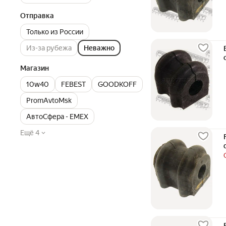
Отправка
Только из России
Из-за рубежа
Неважно
Магазин
10w40
FEBEST
GOODKOFF
PromAvtoMsk
АвтоСфера - ЕМЕХ
Ещё 4