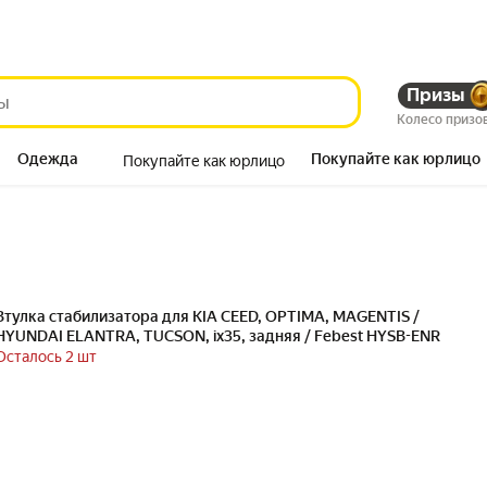
Призы
Колесо призо
Одежда
Покупайте как юрлицо
Покупайте как юрлицо
Продукты
Втулка стабилизатора для KIA CEED, OPTIMA, MAGENTIS /
HYUNDAI ELANTRA, TUCSON, ix35, задняя / Febest HYSB-ENR
Осталось 2 шт