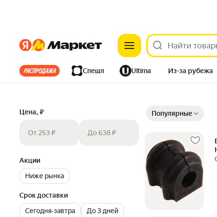
Яндекс
Яндекс
Все хиты
Спешл
Ultima
Из-за рубежа
Дом
Ремонт
Детям
Красота
Электроника
Сортировка товаров
Цена, ₽
Популярные
От 253 ₽
До 638 ₽
Акции
Ниже рынка
Срок доставки
Сегодня‐завтра
До 3 дней