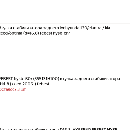
Втулка стабилизатора заднего l=r hyundai i30/elantra / kia
ceed/optima (d=16.8) febest hysb-enr
FEBEST hysb-i30r (555131H100) втулка заднего стабилизатора
d14.8 ( ceed 2006-) febest
Осталось 3 шт
Втулка заднего стабилизатора D16.8, HYSBENR FEBEST HYSB-