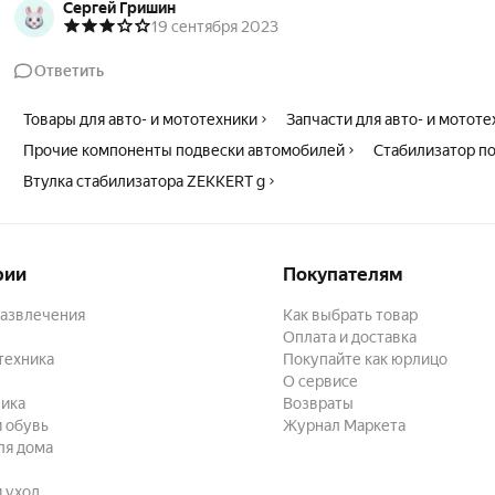
Сергей Гришин
19 сентября 2023
Ответить
Товары для авто- и мототехники
Запчасти для авто- и мотот
Прочие компоненты подвески автомобилей
Стабилизатор п
Втулка стабилизатора ZEKKERT g
рии
Покупателям
развлечения
Как выбрать товар
Оплата и доставка
техника
Покупайте как юрлицо
О сервисе
ика
Возвраты
 обувь
Журнал Маркета
ля дома
и уход