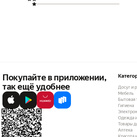
Покупайте в приложении,
Катего
так ещё удобнее
Досуг и 
Мебель
Бытовая 
Гигиена
Электрон
Одежда и
Товары д
Аптека
Красота 