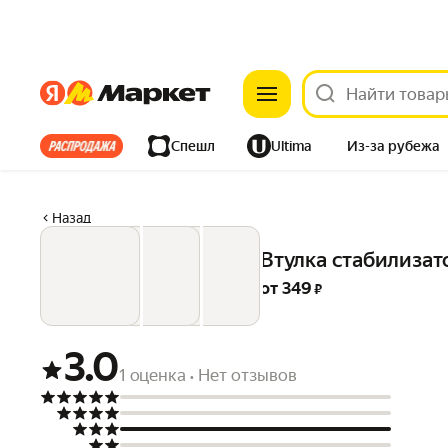
Яндекс
Яндекс
Все хиты
Спешл
Ultima
Из-за рубежа
Дом
Ремонт
Детям
Красота
Электроника
Назад
Втулка стабилиза
от 
349
 ₽
3.0
1 оценка
Нет отзывов
•