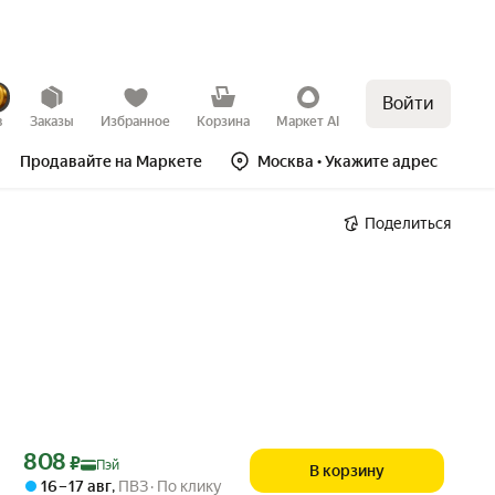
Войти
в
Заказы
Избранное
Корзина
Маркет AI
Продавайте на Маркете
Москва
• Укажите адрес
Поделиться
Цена с картой Яндекс Пэй 808 ₽ вместо
808
₽
Пэй
В корзину
16 – 17 авг
,
ПВЗ
По клику