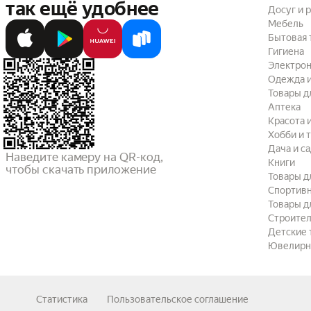
так ещё удобнее
Досуг и 
Мебель
Бытовая 
Гигиена
Электрон
Одежда и
Товары д
Аптека
Красота 
Хобби и 
Дача и с
Наведите камеру на QR-код,

Книги
чтобы скачать приложение
Товары д
Спортив
Товары д
Строител
Детские 
Ювелирн
Статистика
Пользовательское соглашение