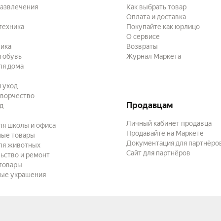
развлечения
Как выбрать товар
Оплата и доставка
техника
Покупайте как юрлицо
О сервисе
ика
Возвраты
 обувь
Журнал Маркета
ля дома
и уход
творчество
Продавцам
ад
Личный кабинет продавца
ля школы и офиса
Продавайте на Маркете
ные товары
Документация для партнёро
ля животных
Сайт для партнёров
ьство и ремонт
товары
ые украшения