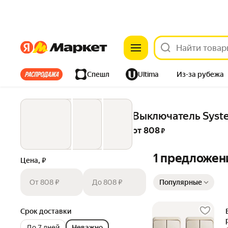
Яндекс
Яндекс
Все хиты
Спешл
Ultima
Из-за рубежа
Дом
Ремонт
Детям
Красота
Электроника
Выключатель Syste
от 
808
 ₽
1 предложен
Цена, ₽
Сортировка товаров
От 808 ₽
До 808 ₽
Популярные
Срок доставки
До 7 дней
Неважно