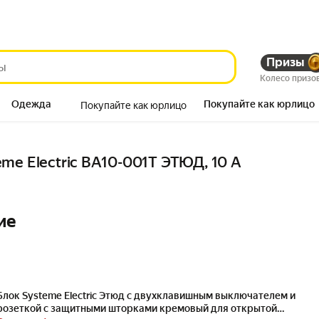
Призы
Колесо призо
Одежда
Покупайте как юрлицо
Покупайте как юрлицо
Продукты
me Electric BA10-001T ЭТЮД, 10 А
ие
Блок Systeme Electric Этюд с двухклавишным выключателем и
розеткой с защитными шторками кремовый для открытой