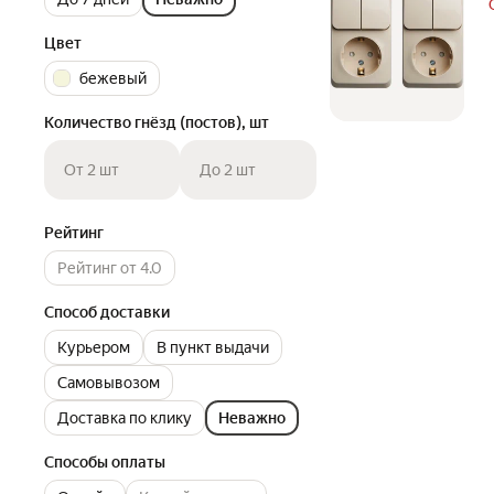
Цвет
бежевый
Количество гнёзд (постов), шт
От 2 шт
До 2 шт
Рейтинг
Рейтинг от 4.0
Способ доставки
Курьером
В пункт выдачи
Самовывозом
Доставка по клику
Неважно
Способы оплаты