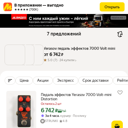
В приложении — выгодно
Открыть
★★★★★ (700К)
РЕКЛАМА
7 предложений
Yerasov педаль эффектов 7000 Volt mini
от 
6 742
 ₽
5.0
(7) ·
24 купили
Цена
Акции
Экспресс
Срок доставки
Рейтин
Педаль эффектов Yerasov 7000-Volt-mini
Distortion
Осталось 2 шт
6 742
Цена с картой Яндекс Пэй 6742 ₽ вместо
₽
Пэй
,
За 4 часа
курьер
По клику
STRUNKI
4.8