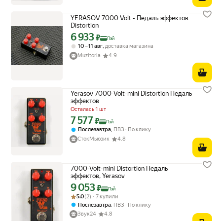
YERASOV 7000 Volt - Педаль эффектов
Distortion
6 933
Цена с картой Яндекс Пэй 6933 ₽ вместо
₽
Пэй
,
10 – 11 авг
доставка магазина
Muzitoria
4.9
Yerasov 7000-Volt-mini Distortion Педаль
эффектов
Осталась 1 шт
7 577
Цена с картой Яндекс Пэй 7577 ₽ вместо
₽
Пэй
,
Послезавтра
ПВЗ
По клику
СтокМьюзик
4.8
7000-Volt-mini Distortion Педаль
эффектов, Yerasov
9 053
Цена с картой Яндекс Пэй 9053 ₽ вместо
₽
Пэй
Рейтинг товара: 5.0 из 5
Оценок: (2) · 7 купили
5.0
(2) · 7 купили
,
Послезавтра
ПВЗ
По клику
Звук24
4.8