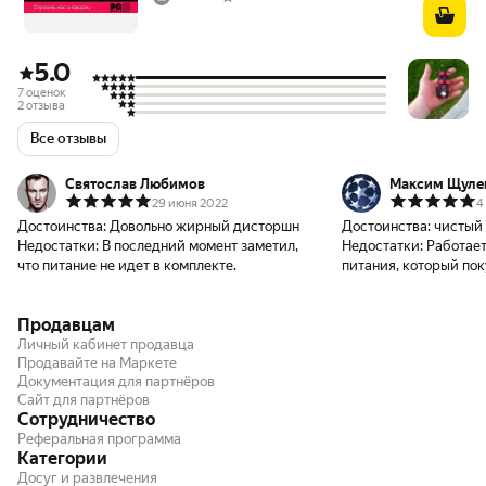
5.0
7 оценок
2 отзыва
Все отзывы
Святослав Любимов
Максим Щуле
29 июня 2022
4
Достоинства:
Довольно жирный дисторшн
Достоинства:
чистый 
Недостатки:
В последний момент заметил,
Недостатки:
Работает
что питание не идет в комплекте.
питания, который пок
Продавцам
Личный кабинет продавца
Продавайте на Маркете
Документация для партнёров
Сайт для партнёров
Сотрудничество
Реферальная программа
Категории
Досуг и развлечения