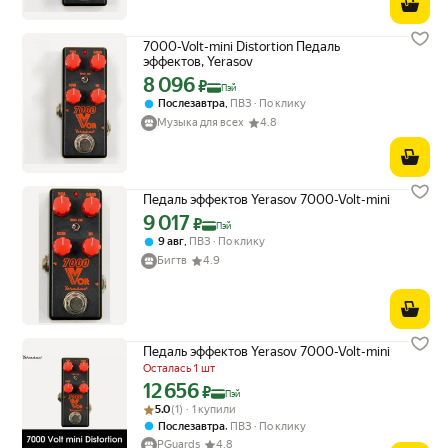
7000-Volt-mini Distortion Педаль
эффектов, Yerasov
8 096
Цена с картой Яндекс Пэй 8096 ₽ вместо
₽
Пэй
,
Послезавтра
ПВЗ
По клику
Музыка для всех
4.8
Педаль эффектов Yerasov 7000-Volt-mini
9 017
Цена с картой Яндекс Пэй 9017 ₽ вместо
₽
Пэй
,
9 авг
ПВЗ
По клику
Бигтв
4.9
Педаль эффектов Yerasov 7000-Volt-mini
Осталась 1 шт
12 656
Цена с картой Яндекс Пэй 12656 ₽ вместо
₽
Пэй
Рейтинг товара: 5.0 из 5
Оценок: (1) · 1 купили
5.0
(1) · 1 купили
,
Послезавтра
ПВЗ
По клику
PGuards
4.8