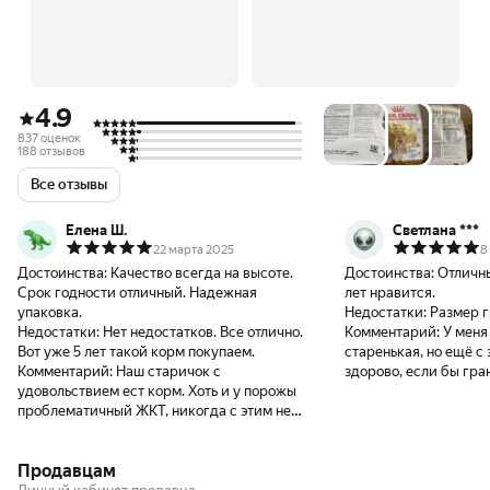
4.9
837 оценок
188 отзывов
Все отзывы
Елена Ш.
Светлана ***
22 марта 2025
8
Достоинства:
Качество всегда на высоте.
Достоинства:
Отличны
Срок годности отличный. Надежная
лет нравится.
упаковка.
Недостатки:
Размер г
Недостатки:
Нет недостатков. Все отлично.
Комментарий:
У меня
Вот уже 5 лет такой корм покупаем.
старенькая, но ещё с
Комментарий:
Наш старичок с
здорово, если бы гра
удовольствием ест корм. Хоть и у порожы
меньше размером. Он
проблематичный ЖКТ, никогда с этим не
сравнению с другим 
столкнулись. Корм отличный. Даже
крупнее, например, 
практически без зубов пес ест с
производителя. Разни
Продавцам
удовольствием.