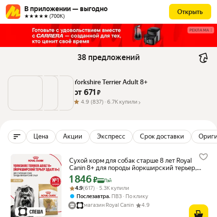
В приложении — выгодно
Открыть
★★★★★ (700К)
РЕКЛАМА
38 предложений
Yorkshire Terrier Adult 8+
от 
671
 ₽
4.9
(837) ·
6.7K купили
Цена
Акции
Экспресс
Срок доставки
Ориг
Сухой корм для собак старше 8 лет Royal
Canin 8+ для породы йоркширский терьер,
1,5 кг
1 846
Цена с картой Яндекс Пэй 1846 ₽ вместо
₽
Пэй
Рейтинг товара: 4.9 из 5
Оценок: (617) · 5.3K купили
4.9
(617) · 5.3K купили
,
Послезавтра
ПВЗ
По клику
магазин Royal Canin
4.9