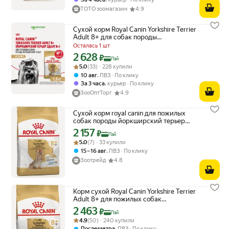
ТОТО зоомагазин
4.9
Сухой корм Royal Canin Yorkshire Terrier
Adult 8+ для собак породы
йоркширский терьер старше 8 лет,
Осталась 1 шт
Птица, 1,5 кг
2 628
Цена с картой Яндекс Пэй 2628 ₽ вместо
₽
Пэй
Рейтинг товара: 5.0 из 5
Оценок: (33) · 228 купили
5.0
(33) · 228 купили
,
10 авг
ПВЗ
По клику
,
За 3 часа
курьер
По клику
ЗооОптТорг
4.9
Сухой корм royal canin для пожилых
собак породы йоркширский терьер
старше 8 лет yorkshire terrier adult 8+
2 157
Цена с картой Яндекс Пэй 2157 ₽ вместо
₽
Пэй
1,5кг
Рейтинг товара: 5.0 из 5
Оценок: (7) · 33 купили
5.0
(7) · 33 купили
,
15 – 16 авг
ПВЗ
По клику
Зоотрейд
4.8
Корм сухой Royal Canin Yorkshire Terrier
Adult 8+ для пожилых собак
йоркширский терьер старше 8 лет, 1,5 кг
2 463
Цена с картой Яндекс Пэй 2463 ₽ вместо
₽
Пэй
Рейтинг товара: 4.9 из 5
Оценок: (50) · 240 купили
4.9
(50) · 240 купили
,
Послезавтра
ПВЗ
По клику