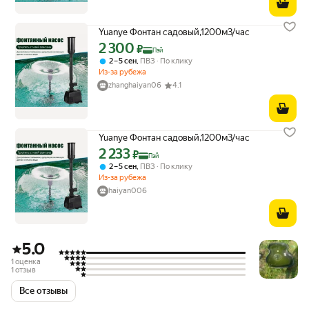
Yuanye Фонтан садовый,1200м3/час
2 300
Цена с картой Яндекс Пэй 2300 ₽ вместо
₽
Пэй
,
2 – 5 сен
ПВЗ
По клику
Из-за рубежа
zhanghaiyan06
4.1
Yuanye Фонтан садовый,1200м3/час
2 233
Цена с картой Яндекс Пэй 2233 ₽ вместо
₽
Пэй
,
2 – 5 сен
ПВЗ
По клику
Из-за рубежа
haiyan006
5.0
1 оценка
1 отзыв
Все отзывы