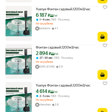
Yuanye Фонтан садовый,1200м3/час
6 187
Цена с картой Яндекс Пэй 6187 ₽ вместо
₽
Пэй
,
1 – 4 сен
ПВЗ
По клику
Из-за рубежа
beibeimi
4.1
Фонтан садовый,1200м3/час
2 894
Цена с картой Яндекс Пэй 2894 ₽ вместо
₽
Пэй
,
27 – 30 авг
ПВЗ
По клику
Из-за рубежа
GAR LEUNG
3.9
Yuanye Фонтан садовый,1200м3/час
4 614
Цена с картой Яндекс Пэй 4614 ₽ вместо
₽
Пэй
,
2 – 5 сен
ПВЗ
По клику
Из-за рубежа
chenchen
3.8