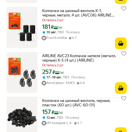
Колпачки на шинный вентиль K-1,
черные, металл, 4 шт. (AVC06) AIRLINE
арт. AVC06
Осталось 2 шт
181
Цена с картой Яндекс Пэй 181 ₽ вместо
₽
Пэй
,
10 авг
ПВЗ
По клику
PromAvtoMsk
4.7
AIRLINE AVC23 Колпачок нипеля (металл,
черные) K-5 (4 шт.) (AIRLINE)
Осталось 2 шт
257
Цена с картой Яндекс Пэй 257 ₽ вместо
₽
Пэй
,
17 – 18 авг
ПВЗ
По клику
АвтоСфера - ЕМЕХ
4.6
Колпачки на шинный вентиль, черные,
пластик (60 шт.) (AVC-60-01)
157
Цена с картой Яндекс Пэй 157 ₽ вместо
₽
Пэй
,
12 авг
ПВЗ
По клику
ИП Козодоев С.А.
4.7