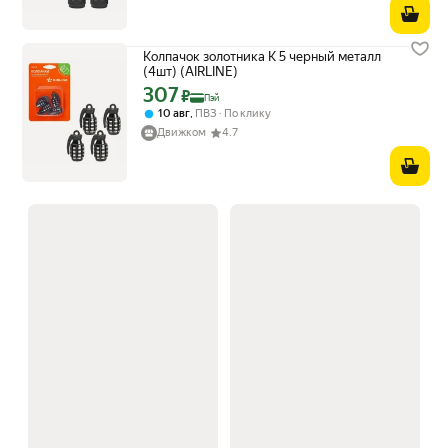
Колпачок золотника K 5 черный металл
(4шт) (AIRLINE)
307
Цена с картой Яндекс Пэй 307 ₽ вместо
₽
Пэй
,
10 авг
ПВЗ
По клику
Движком
4.7