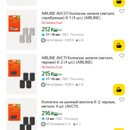
AIRLINE AVC07 Колпачок нипеля (металл,
серебряные) K-1 (4 шт.) (AIRLINE)
Осталось 3 шт
212
Цена с картой Яндекс Пэй 212 ₽ вместо
₽
Пэй
,
17 – 18 авг
ПВЗ
По клику
АвтоСфера - ЕМЕХ
4.6
AIRLINE AVC11 Колпачок нипеля (металл,
черные) K-2 (4 шт.) (AIRLINE)
Осталось 2 шт
215
Цена с картой Яндекс Пэй 215 ₽ вместо
₽
Пэй
,
17 – 18 авг
ПВЗ
По клику
АвтоСфера - ЕМЕХ
4.6
Колпачки на шинный вентиль K-2, черные,
металл, 4 шт. (AVC11)
216
Цена с картой Яндекс Пэй 216 ₽ вместо
₽
Пэй
,
12 авг
ПВЗ
По клику
ИП Козодоев С.А.
4.7