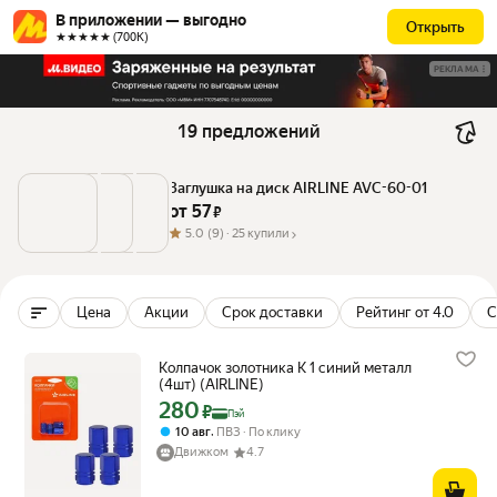
В приложении — выгодно
Открыть
★★★★★ (700К)
РЕКЛАМА
19 предложений
Заглушка на диск AIRLINE AVC-60-01
от 
57
 ₽
5.0
(9) ·
25 купили
Цена
Акции
Срок доставки
Рейтинг от 4.0
С
Колпачок золотника K 1 синий металл
(4шт) (AIRLINE)
280
Цена с картой Яндекс Пэй 280 ₽ вместо
₽
Пэй
,
10 авг
ПВЗ
По клику
Движком
4.7