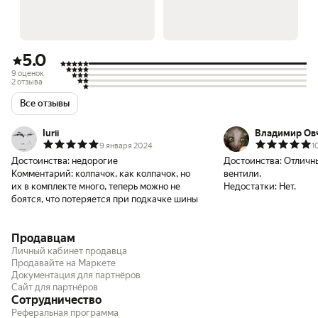
5.0
9 оценок
2 отзыва
Все отзывы
Iurii
Владимир Ов
9 января 2024
1
Достоинства:
недорогие
Достоинства:
Отличны
Комментарий:
колпачок, как колпачок, но
вентили.
их в комплекте много, теперь можно не
Недостатки:
Нет.
боятся, что потеряется при подкачке шины
Продавцам
Личный кабинет продавца
Продавайте на Маркете
Документация для партнёров
Сайт для партнёров
Сотрудничество
Реферальная программа