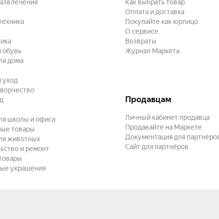
развлечения
Как выбрать товар
Оплата и доставка
техника
Покупайте как юрлицо
О сервисе
ика
Возвраты
 обувь
Журнал Маркета
ля дома
и уход
творчество
Продавцам
ад
Личный кабинет продавца
ля школы и офиса
Продавайте на Маркете
ные товары
Документация для партнёро
ля животных
Сайт для партнёров
ьство и ремонт
товары
ые украшения