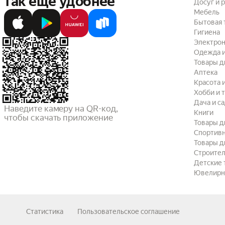
так ещё удобнее
Досуг и 
Мебель
Бытовая 
Гигиена
Электрон
Одежда и
Товары д
Аптека
Красота 
Хобби и 
Дача и с
Наведите камеру на QR-код,

Книги
чтобы скачать приложение
Товары д
Спортив
Товары д
Строител
Детские 
Ювелирн
Статистика
Пользовательское соглашение