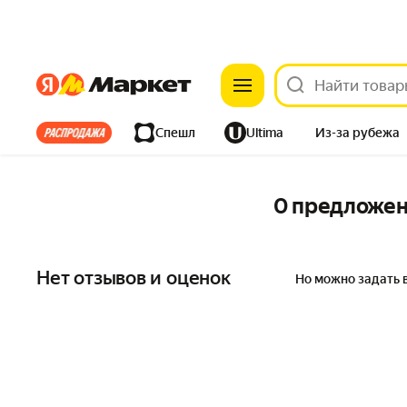
Яндекс
Яндекс
Все хиты
Спешл
Ultima
Из-за рубежа
Дом
Ремонт
Детям
Красота
Электроника
0 предложе
Нет отзывов и оценок
Но можно задать 