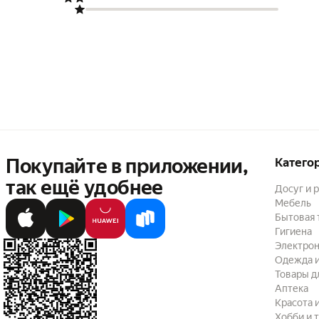
Покупайте в приложении,
Катего
так ещё удобнее
Досуг и 
Мебель
Бытовая 
Гигиена
Электрон
Одежда и
Товары д
Аптека
Красота 
Хобби и 