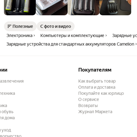
Полезные
С фото и видео
Электроника
Компьютеры и комплектующие
Зарядные ус
Зарядные устройства для стандартных аккумуляторов Camelion
рии
Покупателям
развлечения
Как выбрать товар
Оплата и доставка
техника
Покупайте как юрлицо
О сервисе
ика
Возвраты
 обувь
Журнал Маркета
ля дома
и уход
творчество