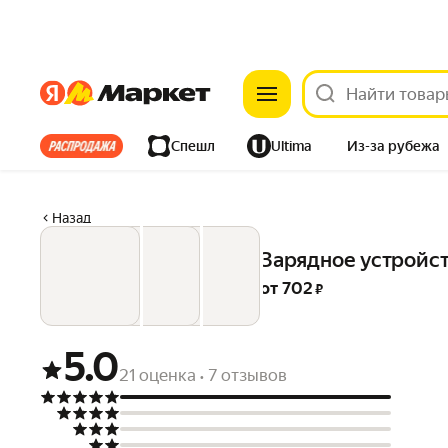
Яндекс
Яндекс
Все хиты
Спешл
Ultima
Из-за рубежа
Дом
Ремонт
Детям
Красота
Электроника
Назад
Зарядное устройст
от 
702
 ₽
5.0
21 оценка
7 отзывов
•