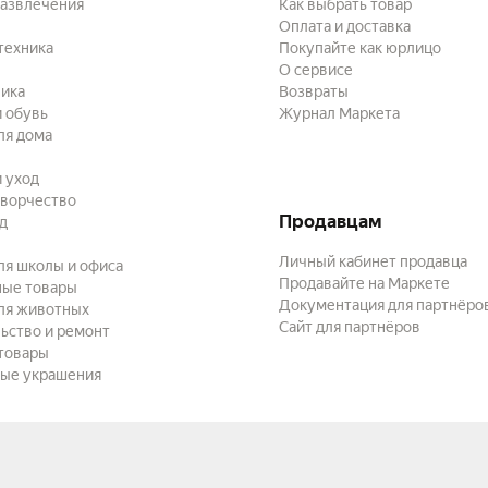
развлечения
Как выбрать товар
Оплата и доставка
техника
Покупайте как юрлицо
О сервисе
ика
Возвраты
 обувь
Журнал Маркета
ля дома
и уход
творчество
Продавцам
ад
Личный кабинет продавца
ля школы и офиса
Продавайте на Маркете
ные товары
Документация для партнёро
ля животных
Сайт для партнёров
ьство и ремонт
товары
ые украшения