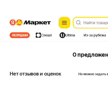
Яндекс
Яндекс
Все хиты
Спешл
Ultima
Из-за рубежа
Дом
Ремонт
Детям
Красота
Электроника
0 предложе
Нет отзывов и оценок
Но можно задать 