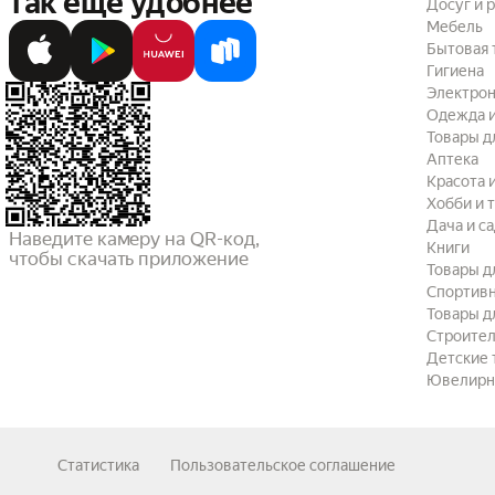
так ещё удобнее
Досуг и 
Мебель
Бытовая 
Гигиена
Электрон
Одежда и
Товары д
Аптека
Красота 
Хобби и 
Дача и с
Наведите камеру на QR-код,

Книги
чтобы скачать приложение
Товары д
Спортив
Товары д
Строител
Детские 
Ювелирн
Статистика
Пользовательское соглашение