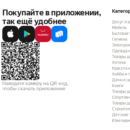
Покупайте в приложении,
Катего
так ещё удобнее
Досуг и 
Мебель
Бытовая 
Гигиена
Электрон
Одежда и
Товары д
Аптека
Красота 
Хобби и 
Дача и с
Наведите камеру на QR-код,

Книги
чтобы скачать приложение
Товары д
Спортив
Товары д
Строител
Детские 
Ювелирн