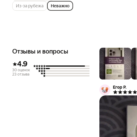
Из-за рубежа
Неважно
Отзывы и вопросы
4.9
30 оценок
23 отзыва
Егор Р.