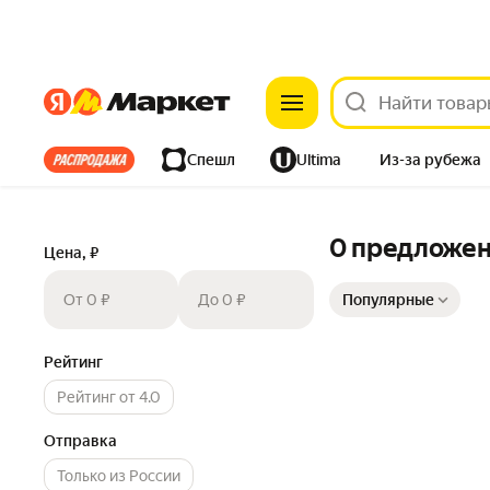
Яндекс
Яндекс
Все хиты
Спешл
Ultima
Из-за рубежа
Дом
Ремонт
Детям
Красота
Электроника
0 предложе
Цена, ₽
Сортировка товаров
От 0 ₽
До 0 ₽
Популярные
Рейтинг
Рейтинг от 4.0
Отправка
Только из России