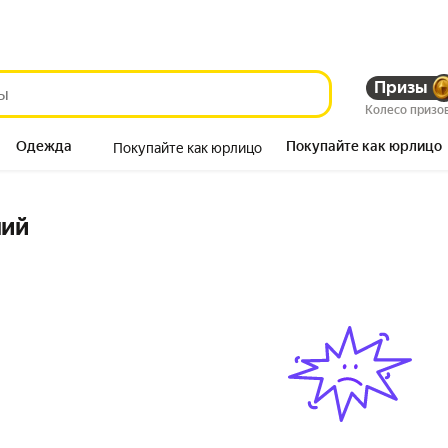
Призы
Колесо призо
Одежда
Покупайте как юрлицо
Покупайте как юрлицо
Продукты
ний