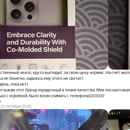
ственный чехол, круто выглядит, за свою цену нормис. На счет жел
а не понятно, надеюсь ему этого не светит)
день, пока нет)
отзывам этот бренд порядочный в плане качества. Мне посоветовал
ько с коробкой, было влом снимать с телефона)))0)0)0
о
22 октября 2025