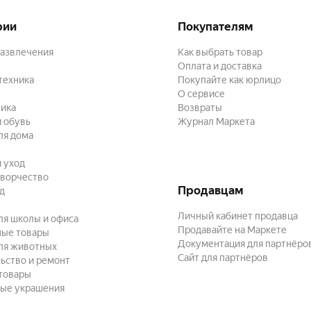
рии
Покупателям
развлечения
Как выбрать товар
Оплата и доставка
техника
Покупайте как юрлицо
О сервисе
ика
Возвраты
 обувь
Журнал Маркета
ля дома
и уход
творчество
Продавцам
ад
Личный кабинет продавца
ля школы и офиса
Продавайте на Маркете
ные товары
Документация для партнёро
ля животных
Сайт для партнёров
ьство и ремонт
товары
ые украшения