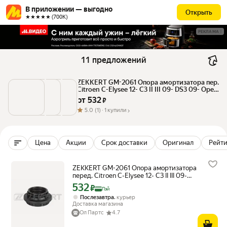
В приложении — выгодно
Открыть
★★★★★ (700К)
РЕКЛАМА
11 предложений
ZEKKERT GM-2061 Опора амортизатора пер. 
Citroen C-Elysee 12- C3 II III 09- DS3 09- Opel 
Crossland 17- Peugeot 2
от 
532
 ₽
5.0
(1) ·
1 купили
Цена
Акции
Срок доставки
Оригинал
Рейти
ZEKKERT GM-2061 Опора амортизатора
перед. Citroen C-Elysee 12- C3 II III 09-
DS3 09- Opel Crossland 17- Peugeot
532
Цена с картой Яндекс Пэй 532 ₽ вместо
₽
Пэй
,
Послезавтра
курьер
Доставка магазина
Ол Партс
4.7