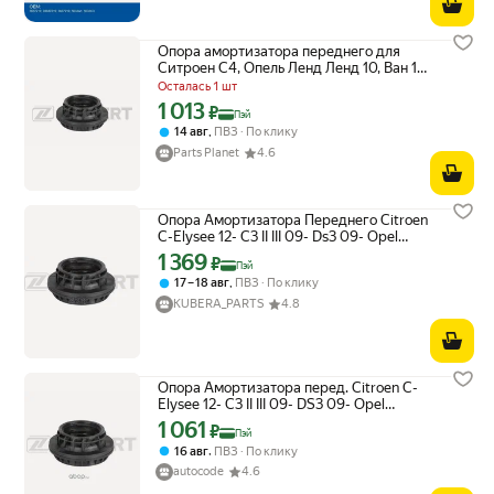
Опора амортизатора переднего для
Ситроен C4, Опель Ленд Ленд 10, Ван 10,
Пежо 207, CC GM-2061 ZEKKERT
Осталась 1 шт
1 013
Цена с картой Яндекс Пэй 1013 ₽ вместо
₽
Пэй
,
14 авг
ПВЗ
По клику
Parts Planet
4.6
Опора Амортизатора Переднего Citroen
C-Elysee 12- C3 II III 09- Ds3 09- Opel
Crossland 17- Peugeot Zekkert арт. gm-
1 369
Цена с картой Яндекс Пэй 1369 ₽ вместо
₽
Пэй
2061
,
17 – 18 авг
ПВЗ
По клику
KUBERA_PARTS
4.8
Опора Амортизатора перед. Citroen C-
Elysee 12- C3 II III 09- DS3 09- Opel
Crossland 17- Peugeot ZEKKERT gm2061
1 061
Цена с картой Яндекс Пэй 1061 ₽ вместо
₽
Пэй
,
16 авг
ПВЗ
По клику
autocode
4.6