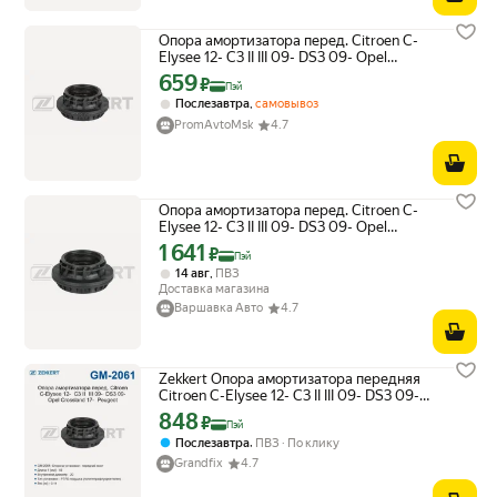
Опора амортизатора перед. Citroen C-
Elysee 12- C3 II III 09- DS3 09- Opel
Crossland 17- Peugeot Zekkert арт. gm-
659
Цена с картой Яндекс Пэй 659 ₽ вместо
₽
Пэй
2061
,
Послезавтра
самовывоз
PromAvtoMsk
4.7
Опора амортизатора перед. Citroen C-
Elysee 12- C3 II III 09- DS3 09- Opel
Crossland 17- Peugeot Zekkert арт. gm-
1 641
Цена с картой Яндекс Пэй 1641 ₽ вместо
₽
Пэй
2061
,
14 авг
ПВЗ
Доставка магазина
Варшавка Авто
4.7
Zekkert Опора амортизатора передняя
Citroen C-Elysee 12- C3 II III 09- DS3 09-
Opel Crossland 17- Peugeot
848
Цена с картой Яндекс Пэй 848 ₽ вместо
₽
Пэй
,
Послезавтра
ПВЗ
По клику
Grandfix
4.7