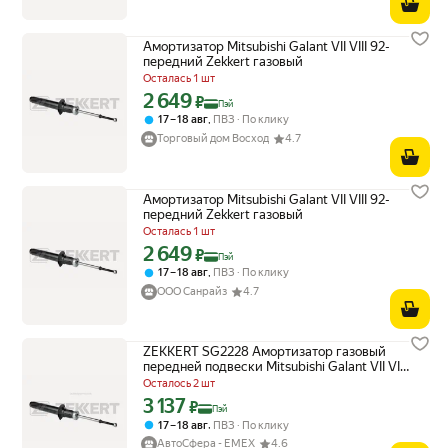
Амортизатор Mitsubishi Galant VII VIII 92-
передний Zekkert газовый
Осталась 1 шт
2 649
Цена с картой Яндекс Пэй 2649 ₽ вместо
₽
Пэй
,
17 – 18 авг
ПВЗ
По клику
Торговый дом Восход
4.7
Амортизатор Mitsubishi Galant VII VIII 92-
передний Zekkert газовый
Осталась 1 шт
2 649
Цена с картой Яндекс Пэй 2649 ₽ вместо
₽
Пэй
,
17 – 18 авг
ПВЗ
По клику
ООО Санрайз
4.7
ZEKKERT SG2228 Амортизатор газовый
передней подвески Mitsubishi Galant VII VIII
92-
Осталось 2 шт
3 137
Цена с картой Яндекс Пэй 3137 ₽ вместо
₽
Пэй
,
17 – 18 авг
ПВЗ
По клику
АвтоСфера - ЕМЕХ
4.6