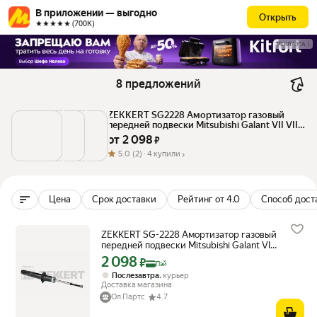
В приложении — выгодно
Открыть
★★★★★ (700К)
РЕКЛАМА
8 предложений
ZEKKERT SG2228 Амортизатор газовый 
передней подвески Mitsubishi Galant VII VIII 
92-
от 
2 098
 ₽
5.0
(2) ·
4 купили
Цена
Срок доставки
Рейтинг от 4.0
Способ дост
ZEKKERT SG-2228 Амортизатор газовый
передней подвески Mitsubishi Galant VII
VIII 92-
2 098
Цена с картой Яндекс Пэй 2098 ₽ вместо
₽
Пэй
,
Послезавтра
курьер
Доставка магазина
Ол Партс
4.7