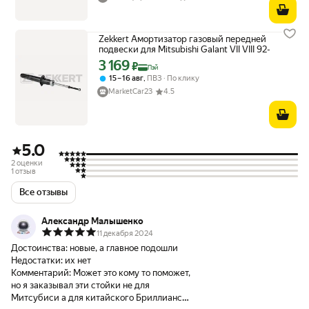
Zekkert Амортизатор газовый передней
подвески для Mitsubishi Galant VII VIII 92-
3 169
Цена с картой Яндекс Пэй 3169 ₽ вместо
₽
Пэй
,
15 – 16 авг
ПВЗ
По клику
MarketCar23
4.5
5.0
2 оценки
1 отзыв
Все отзывы
Александр Малышенко
11 декабря 2024
Достоинства:
новые, а главное подошли
Недостатки:
их нет
Комментарий:
Может это кому то поможет,
но я заказывал эти стойки не для
Митсубиси а для китайского Бриллианс