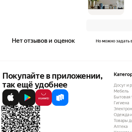
Нет отзывов и оценок
Но можно задать 
Покупайте в приложении,
Катего
так ещё удобнее
Досуг и 
Мебель
Бытовая 
Гигиена
Электрон
Одежда и
Товары д
Аптека