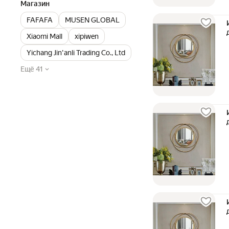
Магазин
FAFAFA
MUSEN GLOBAL
Xiaomi Mall
xipiwen
Yichang Jin'anli Trading Co., Ltd
Ещё 41