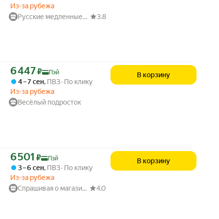
Из-за рубежа
Русские медленные вещи
3.8
Цена с картой Яндекс Пэй 6447 ₽ вместо
6 447
₽
Пэй
В корзину
4 – 7 сен
,
ПВЗ
По клику
Из-за рубежа
Весёлый подросток
Цена с картой Яндекс Пэй 6501 ₽ вместо
6 501
₽
Пэй
В корзину
3 – 6 сен
,
ПВЗ
По клику
Из-за рубежа
Спрашивая о магазине
4.0