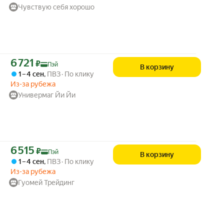
Чувствую себя хорошо
Цена с картой Яндекс Пэй 6721 ₽ вместо
6 721
₽
Пэй
В корзину
1 – 4 сен
,
ПВЗ
По клику
Из-за рубежа
Универмаг Йи Йи
Цена с картой Яндекс Пэй 6515 ₽ вместо
6 515
₽
Пэй
В корзину
1 – 4 сен
,
ПВЗ
По клику
Из-за рубежа
Гуомей Трейдинг