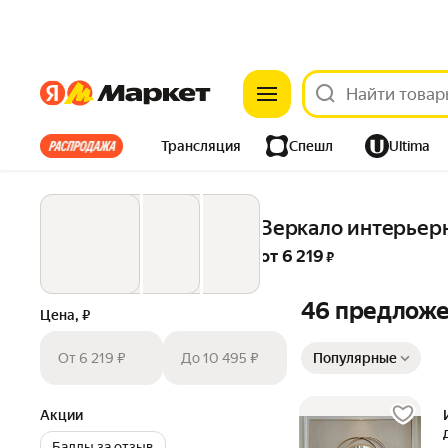
Яндекс
Яндекс
Все хиты
Трансляция
Спешл
Ultima
Из-за рубежа
Одежда
Дом
Ремонт
Детям
Зеркало интерьерно
Электроника
от 
6 219
 ₽
46 предлож
Цена, ₽
Сортировка товаров
От 6 219 ₽
До 10 495 ₽
Популярные
Акции
Баллы за отзыв