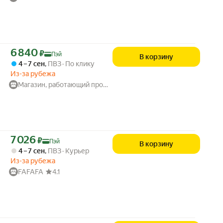
Цена с картой Яндекс Пэй 6840 ₽ вместо
6 840
₽
Пэй
В корзину
4 – 7 сен
,
ПВЗ
По клику
Из-за рубежа
Магазин, работающий против течения
Цена с картой Яндекс Пэй 7026 ₽ вместо
7 026
₽
Пэй
В корзину
4 – 7 сен
,
ПВЗ
Курьер
Из-за рубежа
FAFAFA
4.1