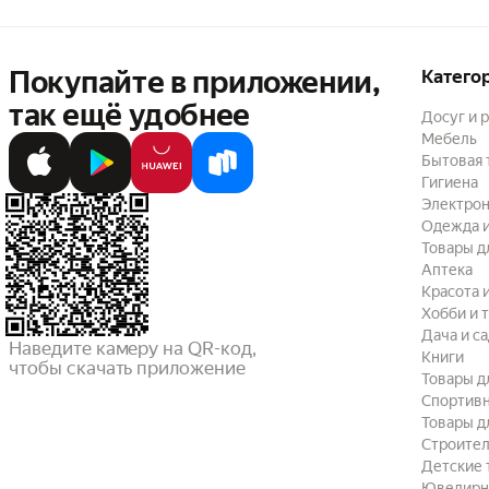
Покупайте в приложении,
Катего
так ещё удобнее
Досуг и 
Мебель
Бытовая 
Гигиена
Электрон
Одежда и
Товары д
Аптека
Красота 
Хобби и 
Дача и с
Наведите камеру на QR-код,

Книги
чтобы скачать приложение
Товары д
Спортив
Товары д
Строител
Детские 
Ювелирн