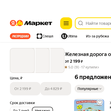
Яндекс
Яндекс
Все хиты
Спешл
Ultima
Из-за рубежа
Дом
Ремонт
Детям
Красота
Электроника
Железная дорога от
от 
2 199
 ₽
5.0
(9) ·
17 купили
6 предложе
Цена, ₽
Сортировка товаров
От 2 199 ₽
До 4 829 ₽
Популярные
Срок доставки
До 7 дней
Неважно