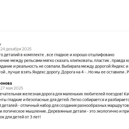
о
24 декабря 2025
о деталий в комплекте , все гладкое и хорошо отшлифовано
ение между рельсами мягко сказать хлипковаты, пластик , правда 
дание и реальность не совпали. Выбирала между дорогой Яндекс и
ой , лучше взять Яндекс дорогу. Дорога на 4 - . Но мы ее оставили . 
ронова
27 мая 2025
ечательная железная дорога для маленьких любителей поездов! Ка
нты гладкие и безопасные для детей. Легко собирается и разбирает
8 деталей - отличный набор для создания разнообразных маршрутов
 логическое мышление. Деревянные детали - это экологично и при
к для детей от 3 лет!