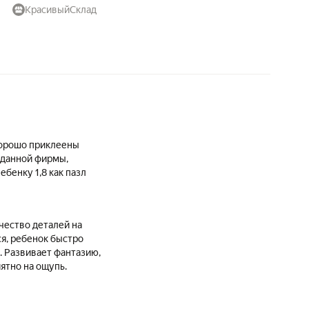
КрасивыйСклад
хорошо приклеены
 данной фирмы,
Ребенку 1,8 как пазл
чество деталей на
ся, ребенок быстро
. Развивает фантазию,
ятно на ощупь.