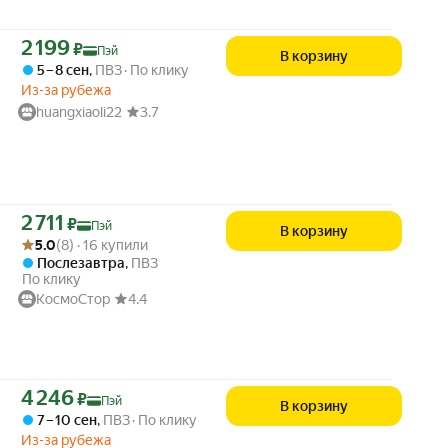
Цена с картой Яндекс Пэй 2199 ₽ вместо
2 199
₽
Пэй
В корзину
5 – 8 сен
,
ПВЗ
По клику
Из-за рубежа
huangxiaoli22
3.7
Цена с картой Яндекс Пэй 2711 ₽ вместо
2 711
₽
Пэй
В корзину
Рейтинг товара: 5.0 из 5
Оценок: (8) · 16 купили
5.0
(8) · 16 купили
Послезавтра
,
ПВЗ
По клику
КосмоСтор
4.4
Цена с картой Яндекс Пэй 4246 ₽ вместо
4 246
₽
Пэй
В корзину
7 – 10 сен
,
ПВЗ
По клику
Из-за рубежа