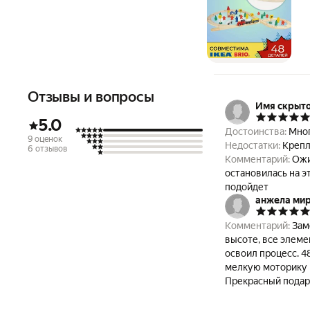
Отзывы и вопросы
Имя скрыт
5.0
Достоинства:
Мног
9 оценок
Недостатки:
Крепл
6 отзывов
Комментарий:
Ожи
остановилась на эт
подойдет
анжела ми
Комментарий:
Зам
высоте, все элеме
освоил процесс. 4
мелкую моторику и
Прекрасный подаро