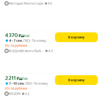
Методик Монтессори
4.5
Цена с картой Яндекс Пэй 4370 ₽ вместо
4 370
₽
Пэй
В корзину
4 – 7 сен
,
ПВЗ
По клику
Из-за рубежа
ВсёДляВсякого Выбор
4.3
Цена с картой Яндекс Пэй 2211 ₽ вместо
2 211
₽
Пэй
В корзину
7 – 10 сен
,
ПВЗ
По клику
Из-за рубежа
MZJDM
4.2