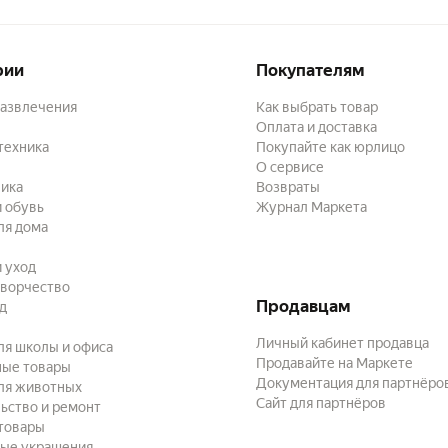
рии
Покупателям
развлечения
Как выбрать товар
Оплата и доставка
техника
Покупайте как юрлицо
О сервисе
ика
Возвраты
 обувь
Журнал Маркета
ля дома
и уход
творчество
Продавцам
ад
Личный кабинет продавца
ля школы и офиса
Продавайте на Маркете
ные товары
Документация для партнёро
ля животных
Сайт для партнёров
ьство и ремонт
товары
ые украшения