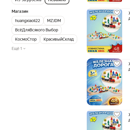
Магазин
huangxiaoli22
MZJDM
ВсёДляВсякого Выбор
КосмоСтор
КрасивыйСклад
Ещё 1