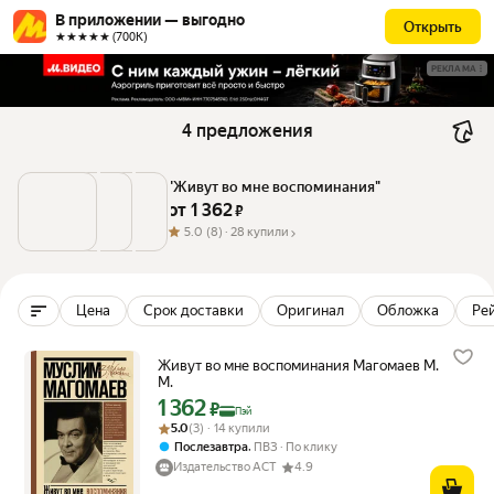
В приложении — выгодно
Открыть
★★★★★ (700К)
РЕКЛАМА
4 предложения
"Живут во мне воспоминания"
от 
1 362
 ₽
5.0
(8) ·
28 купили
Цена
Срок доставки
Оригинал
Обложка
Рей
Живут во мне воспоминания Магомаев М.
М.
1 362
Цена с картой Яндекс Пэй 1362 ₽ вместо
₽
Пэй
Рейтинг товара: 5.0 из 5
Оценок: (3) · 14 купили
5.0
(3) · 14 купили
,
Послезавтра
ПВЗ
По клику
Издательство АСТ
4.9