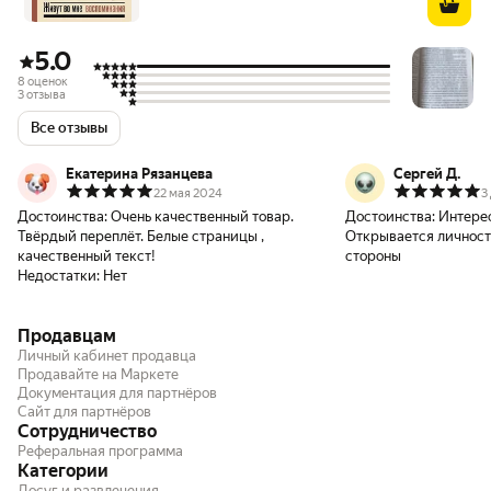
5.0
8 оценок
3 отзыва
Все отзывы
Екатерина Рязанцева
Сергей Д.
22 мая 2024
3
Достоинства:
Очень качественный товар.
Достоинства:
Интерес
Твёрдый переплёт. Белые страницы ,
Открывается личност
качественный текст!
стороны
Недостатки:
Нет
Продавцам
Личный кабинет продавца
Продавайте на Маркете
Документация для партнёров
Сайт для партнёров
Сотрудничество
Реферальная программа
Категории
Досуг и развлечения