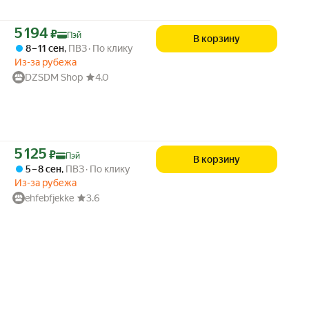
Цена с картой Яндекс Пэй 5194 ₽ вместо
5 194
₽
Пэй
В корзину
8 – 11 сен
,
ПВЗ
По клику
Из-за рубежа
DZSDM Shop
4.0
Цена с картой Яндекс Пэй 5125 ₽ вместо
5 125
₽
Пэй
В корзину
5 – 8 сен
,
ПВЗ
По клику
Из-за рубежа
ehfebfjekke
3.6