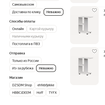
Самовывозом
Доставка по клику
Неважно
Способы оплаты
Онлайн
Картой курьеру
Наличными курьеру
Постоплата в ПВЗ
Отправка
Только из России
Из-за рубежа
Неважно
Магазин
DZSDM Shop
ehfebfjekke
HBBCJDEEM
Hoff
TYFX