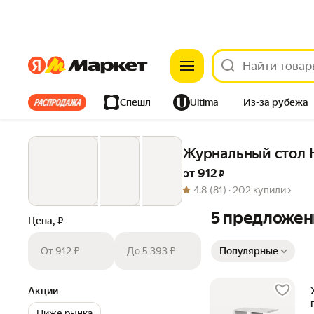
Яндекс
Яндекс
Все хиты
Спешл
Ultima
Из-за рубежа
Дом
Ремонт
Детям
Красота
Электроника
Журнальный стол 
от 
912
 ₽
4.8
(81) ·
202 купили
5 предложен
Цена, ₽
Сортировка товаров
От 912 ₽
До 5 393 ₽
Популярные
Акции
Ниже рынка