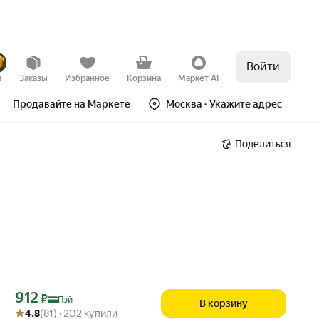
Войти
в
Заказы
Избранное
Корзина
Маркет AI
Продавайте на Маркете
Москва
• Укажите адрес
Поделиться
Цена с картой Яндекс Пэй 912 ₽ вместо
912
₽
Пэй
В корзину
Рейтинг товара: 4.8 из 5
Оценок: (81) · 202 купили
4.8
(81) · 202 купили