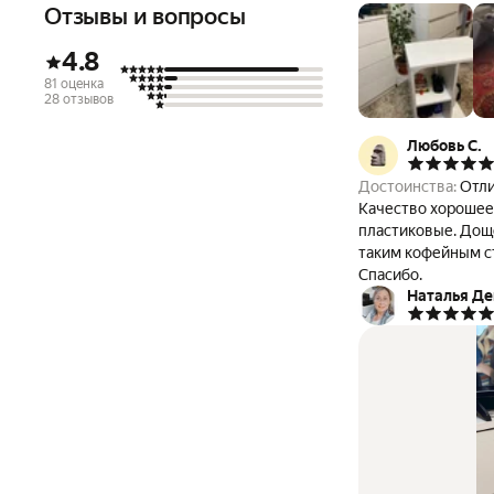
Отзывы и вопросы
4.8
81 оценка
28 отзывов
Любовь С.
Достоинства:
Отличный, беру у вас уж
Качество хорошее хот
пластиковые. Дощечки чисто белые, полированные, без шероховатости поверхность. Я осталась довольна
таким кофейным ст
Спасибо.
Наталья Д