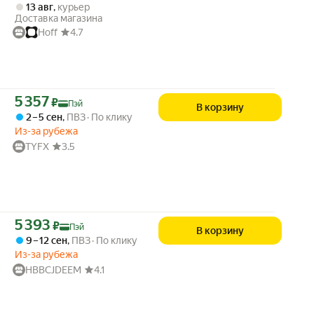
13 авг
,
курьер
Доставка магазина
Hoff
4.7
Цена с картой Яндекс Пэй 5357 ₽ вместо
5 357
₽
Пэй
В корзину
2 – 5 сен
,
ПВЗ
По клику
Из-за рубежа
TYFX
3.5
Цена с картой Яндекс Пэй 5393 ₽ вместо
5 393
₽
Пэй
В корзину
9 – 12 сен
,
ПВЗ
По клику
Из-за рубежа
HBBCJDEEM
4.1