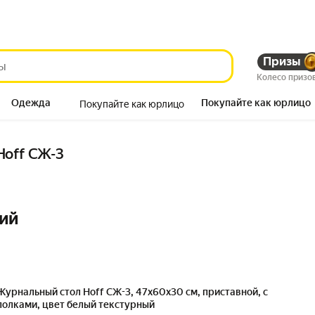
Призы
Колесо призо
Одежда
Покупайте как юрлицо
Покупайте как юрлицо
Продукты
Hoff СЖ-3
ий
Журнальный стол Hoff СЖ-3, 47х60х30 см, приставной, с
полками, цвет белый текстурный