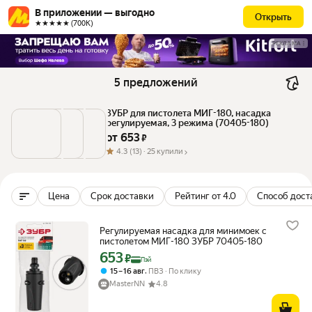
В приложении — выгодно
Открыть
★★★★★ (700К)
РЕКЛАМА
5 предложений
ЗУБР для пистолета МИГ-180, насадка 
регулируемая, 3 режима (70405-180)
от 
653
 ₽
4.3
(13) ·
25 купили
Цена
Срок доставки
Рейтинг от 4.0
Способ дост
Регулируемая насадка для минимоек с
пистолетом МИГ-180 ЗУБР 70405-180
653
Цена с картой Яндекс Пэй 653 ₽ вместо
₽
Пэй
,
15 – 16 авг
ПВЗ
По клику
MasterNN
4.8