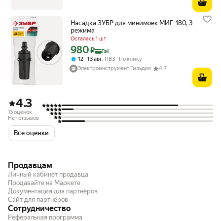
Насадка ЗУБР для минимоек МИГ-180, 3
режима
Осталась 1 шт
980
Цена с картой Яндекс Пэй 980 ₽ вместо
₽
Пэй
,
12 – 13 авг
ПВЗ
По клику
Электроинструмент Гильдия
4.7
4.3
13 оценок
Нет отзывов
Все оценки
Продавцам
Личный кабинет продавца
Продавайте на Маркете
Документация для партнёров
Сайт для партнёров
Сотрудничество
Реферальная программа