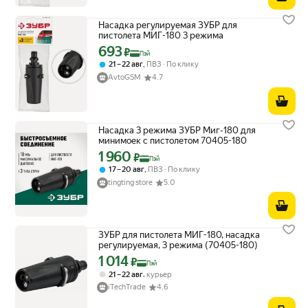
Насадка регулируемая ЗУБР для
пистолета МИГ-180 3 режима
693
Цена с картой Яндекс Пэй 693 ₽ вместо
₽
Пэй
,
21 – 22 авг
ПВЗ
По клику
AvtoGSM
4.7
Насадка 3 режима ЗУБР Миг-180 для
минимоек с пистолетом 70405-180
1 960
Цена с картой Яндекс Пэй 1960 ₽ вместо
₽
Пэй
,
17 – 20 авг
ПВЗ
По клику
tingting store
5.0
ЗУБР для пистолета МИГ-180, насадка
регулируемая, 3 режима (70405-180)
1 014
Цена с картой Яндекс Пэй 1014 ₽ вместо
₽
Пэй
,
21 – 22 авг
курьер
iTechTrade
4.6