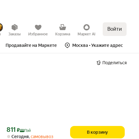
Войти
в
Заказы
Избранное
Корзина
Маркет AI
Продавайте на Маркете
Москва
• Укажите адрес
Поделиться
Цена с картой Яндекс Пэй 811 ₽ вместо
811
₽
Пэй
В корзину
Сегодня
,
самовывоз