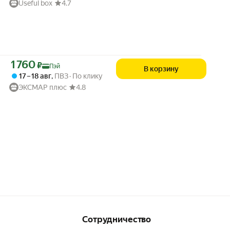
Useful box
4.7
Цена с картой Яндекс Пэй 1760 ₽ вместо
1 760
₽
Пэй
В корзину
17 – 18 авг
,
ПВЗ
По клику
ЭКСМАР плюс
4.8
Сотрудничество