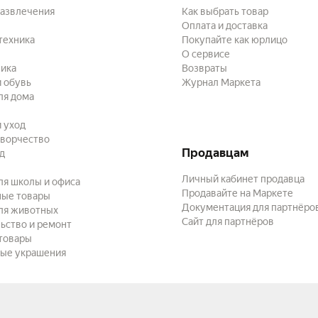
развлечения
Как выбрать товар
Оплата и доставка
техника
Покупайте как юрлицо
О сервисе
ика
Возвраты
 обувь
Журнал Маркета
ля дома
и уход
творчество
Продавцам
ад
Личный кабинет продавца
ля школы и офиса
Продавайте на Маркете
ные товары
Документация для партнёро
ля животных
Сайт для партнёров
ьство и ремонт
товары
ые украшения