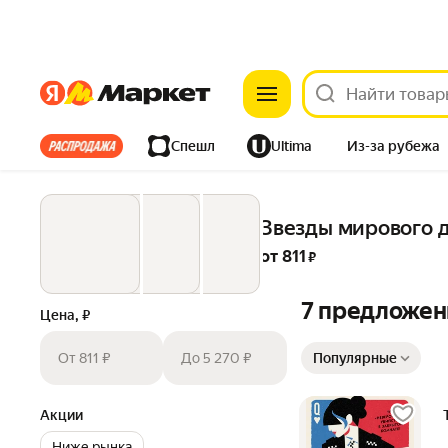
Яндекс
Яндекс
Все хиты
Спешл
Ultima
Из-за рубежа
Дом
Ремонт
Детям
Красота
Электроника
Звезды мирового де
от 
811
 ₽
7 предложен
Цена, ₽
Сортировка товаров
От 811 ₽
До 5 270 ₽
Популярные
Акции
Ниже рынка