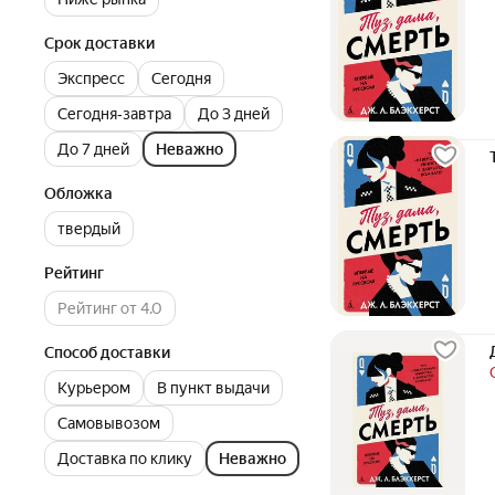
Срок доставки
Экспресс
Сегодня
Сегодня‐завтра
До 3 дней
До 7 дней
Неважно
Обложка
твердый
Рейтинг
Рейтинг от 4.0
Способ доставки
Курьером
В пункт выдачи
Самовывозом
Доставка по клику
Неважно