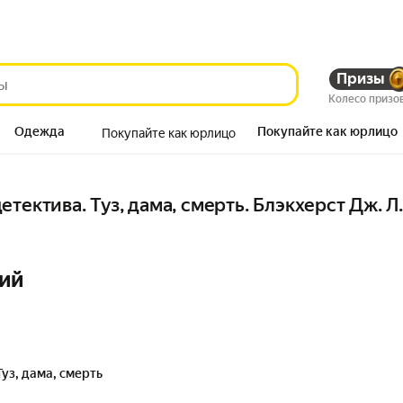
Призы
Колесо призо
Одежда
Покупайте как юрлицо
Покупайте как юрлицо
Продукты
тектива. Туз, дама, смерть. Блэкхерст Дж. Л.
ий
Туз, дама, смерть