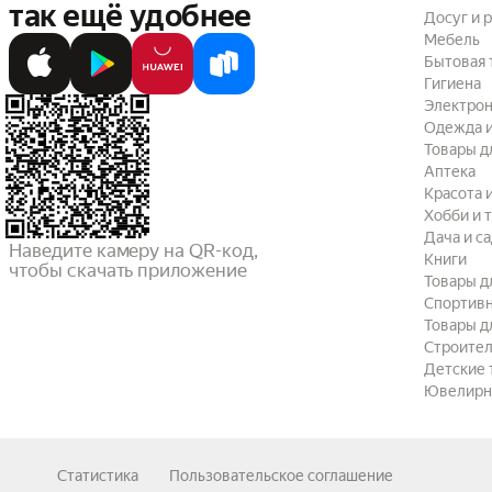
так ещё удобнее
Досуг и 
Мебель
Бытовая 
Гигиена
Электрон
Одежда и
Товары д
Аптека
Красота 
Хобби и 
Дача и с
Наведите камеру на QR-код,

Книги
чтобы скачать приложение
Товары д
Спортив
Товары д
Строител
Детские 
Ювелирн
Статистика
Пользовательское соглашение