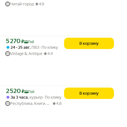
Читай-город
4.9
Цена с картой Яндекс Пэй 5270 ₽ вместо
5 270
₽
Пэй
В корзину
24 – 25 авг
,
ПВЗ
По клику
Vintage & Antique
4.4
Цена с картой Яндекс Пэй 2520 ₽ вместо
2 520
₽
Пэй
В корзину
За 3 часа
,
курьер
По клику
Республика. Книги. Музыка. Перспектива.
4.8