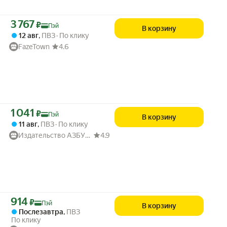
Цена с картой Яндекс Пэй 3767 ₽ вместо
3 767
₽
Пэй
В корзину
12 авг
,
ПВЗ
По клику
FazeTown
4.6
Цена с картой Яндекс Пэй 1041 ₽ вместо
1 041
₽
Пэй
В корзину
11 авг
,
ПВЗ
По клику
Издательство АЗБУКА
4.9
Цена с картой Яндекс Пэй 914 ₽ вместо
914
₽
Пэй
В корзину
Послезавтра
,
ПВЗ
По клику