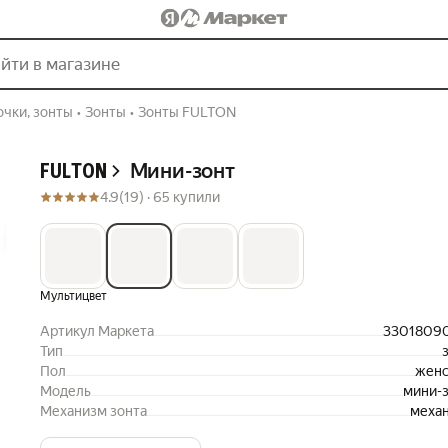
Маркете
очки, зонты
•
Зонты
•
Зонты FULTON
Описание
Мини-зонт
FULTON
4.9
(19) ·
65 купили
Мультицвет
Артикул Маркета
3301809
Тип
Пол
женс
Модель
мини-
Механизм зонта
меха