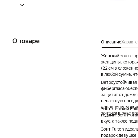
О товаре
Описание
Характе
Женский зонт с п
женщины, которая
(22 см в сложенно
в любой сумке, ч
Ветроустойчивая 
фибергласа обесп
защитит от дождя 
ненастную погоду
дополнением явля
Зонт женский Ful
зонтика в руке пр
годами. Зонтики 
вкус, а также по
Зонт Fulton идеал
подарок девушке 