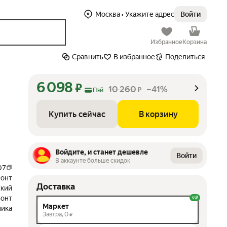
Москва
• Укажите адрес
Войти
Избранное
Корзина
Сравнить
В избранное
Поделиться
6 098
₽
10 260
–41%
₽
Пэй
Купить сейчас
В корзину
Войдите, и станет дешевле
Войти
В аккаунте больше скидок
07
зонт
Доставка
кий
зонт
Маркет
ника
Завтра,
0
₽