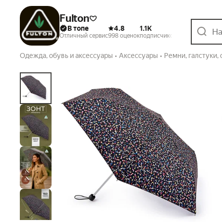
Fulton
В топе
4.8
1.1K
12.5K
5
Отличный сервис
998 оценок
подписчиков
заказов
лет на 
Одежда, обувь и аксессуары
•
Аксессуары
•
Ремни, галстуки, 