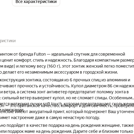
Все характеристики
ристики
ринтом от бренда Fulton — идеальный спутник для современной
 ценит комфорт, стиль и надежность. Благодаря компактным разме
м виде) и легкому весу (160 г), этот зонтик женский легко помести
то делает его незаменимым аксессуаром в городской жизни.
конструкция зонтика, состоящая из 6 прочных спиц из алюминия и
ечивают прочность и устойчивость. Купол диаметром 86 см надеж
и ветра, а система зонт антиветер предотвратит поломку зонта в
: сильный ветер вывернет купол, но не сломает спицы. Особенным
ется материал ручки soft touсh, которая предотвращает скольжени
ton — это британское качество, комфорт и долговечность, провере
и намокании.
женские имеют аккуратный принт, который подчеркнет Ваш утонче
днимет настроение даже в самую ненастную погоду.
ьно подойдет в качестве подарка на день рождения женщине, также
или подарок маме на день рождения. Дарите себе и близким только