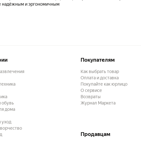
но выглядит более надёжным и эргономичным
рии
Покупателям
развлечения
Как выбрать товар
Оплата и доставка
техника
Покупайте как юрлицо
О сервисе
ика
Возвраты
 обувь
Журнал Маркета
ля дома
и уход
творчество
Продавцам
ад