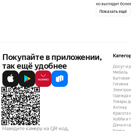
Показать ещё
Покупайте в приложении,
Катего
так ещё удобнее
Досуг и 
Мебель
Бытовая 
Гигиена
Электрон
Одежда и
Товары д
Аптека
Красота 
Хобби и 
Дача и с
Наведите камеру на QR-код,

Книги