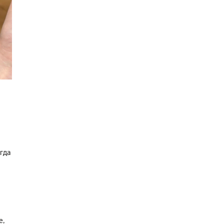
гда
е,