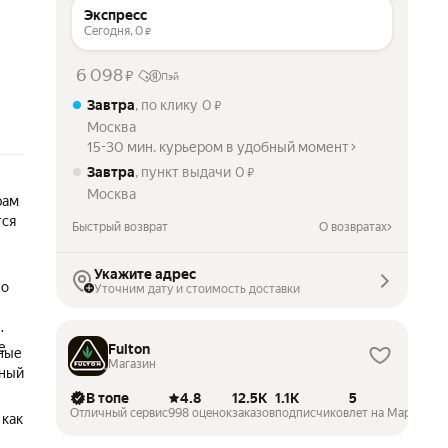
Экспресс
Сегодня,
0
₽
6 098
₽
Пэй
Завтра
, по клику
0
₽
Москва
15-30 мин. курьером в удобный момент
Завтра
, пункт выдачи
0
₽
Москва
рам
тся
Быстрый возврат
О возвратах
Укажите адрес
но
Уточним дату и стоимость доставки
е
Fulton
нные
Магазин
нный
В топе
4.8
12.5K
1.1K
5
Отличный сервис
998 оценок
заказов
подписчиков
лет на Маркете
 как