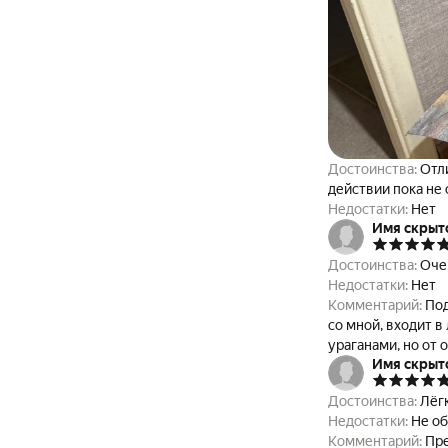
Достоинства:
Отли
действии пока не 
Недостатки:
Нет
Имя скрыт
Достоинства:
Оче
Недостатки:
Нет
Комментарий:
Под
со мной, входит в
ураганами, но от 
Имя скрыт
Достоинства:
Лёг
Недостатки:
Не о
Комментарий:
Пре