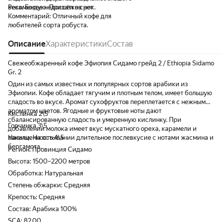
Рекомендую. Пришёл в срок.
веса. Более недостатков нет
Комментарий:
Отличный кофе для
любителей сорта робуста.
Описание
Характеристики
Состав
Свежеобжаренный кофе Эфиопия Сидамо грейд 2 / Ethiopia Sidamo
Gr. 2
Один из самых известных и популярных сортов арабики из
Эфиопии. Кофе обладает тягучим и плотным телом, имеет большую
сладость во вкусе. Аромат сухофруктов переплетается с нежным
ароматом цветов. Ягодные и фруктовые ноты дают
Кислинка 2\5
сбалансированную сладость и умеренную кислинку. При
Горчинка 3\5
добавлении молока имеет вкус мускатного ореха, карамели и
ванили. На остывании длительное послевкусие с нотами жасмина и
Насыщенность 4\5
бергамота.
Регион: Провинция Сидамо
Высота: 1500–2200 метров
Обработка: Натуральная
Степень обжарки: Средняя
Крепость: Средняя
Состав: Арабика 100%
SCA: 82,00