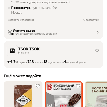
15-30 мин. курьером в удобный момент
Послезавтра
, пункт выдачи
0
₽
Москва
Возврат с условиями
О возвратах
Укажите адрес
Уточним дату и стоимость доставки
TSOK TSOK
Магазин
4.7
728
18
4
заказов
подписчиков
года на Маркете
37 оценок
Ещё может подойти