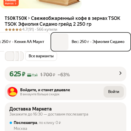
РЫНКА
Свежеобжаренный кофе в зернах TSOK
TSOK TSOK
TSOK Эфиопия Сидамо грейд 2 250 гр
4.7
(91) ·
566 купили
: 250 г
•
Кения АА Маунт
Вес: 250 г
•
Эфиопия Сидамо
Все варианты
625
₽
1 700
–63%
₽
Пэй
Войдите, и станет дешевле
Войти
В аккаунте больше скидок
Доставка Маркета
Закажите до 16:30 — доставим послезавтра
Послезавтра
, по клику
0
₽
Москва