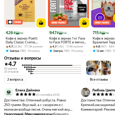
Цена 426 ₽
Цена 947 ₽
Цена 715 ₽
426
947
715
₽
₽
₽
Пэй
Пэй
Пэй
Кофе в зернах Poetti
Кофе в зернах 1 кг Face
Кофе в зернах
Daily Classic Crema,
to Face FORTE в мягкой
Бразилия Тер
Рейтинг товара: 4.7 из 5
Оценок: (23.3K) · 177.3K купили
средняя обжарка, 250 г
Рейтинг товара: 4.7 из 5
Оценок: (1.6K) · 17.9K купили
упаковке, от
Рейтинг товара:
Оценок: (197) ·
арабика кони
4.7
(23.3K) · 177.3K купили
4.7
(1.6K) · 17.9K купили
4.8
(197) · 68
производителя, свежая
,
,
,
Завтра
ПВЗ
По клику
Завтра
ПВЗ
По клику
12 авг
ПВЗ
П
обжарка, зерновой
Отзывы и вопросы
4.7
91 оценка
25 отзывов
2 вопроса
Все отзывы
Елена Дейнека
Любовь Цветк
20 сентября 2025
2
Достоинства:
Отличный робуста. Ровно
Достоинства:
Отличн
250 грамм. Вкусный, а с сахарком и с
Крепкий,насыщенный 
молоком вообще песня. Очень мягкий вкус
Комментарий:
Реком
с кислинкой. Мне понравился.
Недостатки:
Дороговато для небольшого