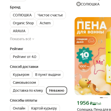
СОЛЮШКА
Бренд
СОЛЮШКА
Чистое счастье
Organic Shop
Achem
ARAVIA
Показать всё
Рейтинг
Рейтинг от 4.0
Способ доставки
Курьером
В пункт выдачи
Самовывозом
Доставка по клику
Неважно
Способы оплаты
Цена с картой Яндекс П
1 956
₽
Пэй
Онлайн
Картой курьеру
Солюшка, Пена для в