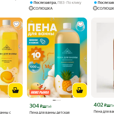
Послезавтра
,
ПВЗ
По клику
Послеза
СОЛЮШКА
СОЛЮШ
Цена с картой
402
эй 1956 ₽ вместо
Цена с картой Яндекс Пэй 304 ₽ вместо
₽
304
₽
Пэ
Пэй
Пена для ва
анны с
Пена для ванны детская