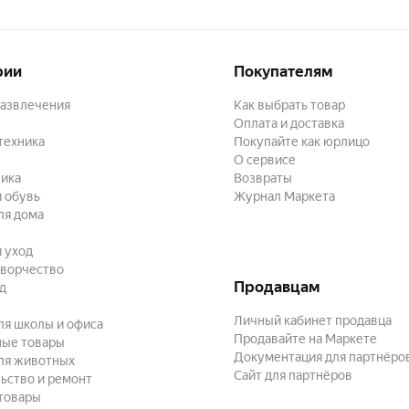
рии
Покупателям
развлечения
Как выбрать товар
Оплата и доставка
техника
Покупайте как юрлицо
О сервисе
ика
Возвраты
 обувь
Журнал Маркета
ля дома
и уход
творчество
Продавцам
ад
Личный кабинет продавца
ля школы и офиса
Продавайте на Маркете
ные товары
Документация для партнёро
ля животных
Сайт для партнёров
ьство и ремонт
товары