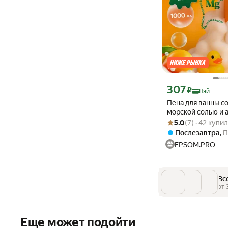
Цена с картой Яндек
307
₽
Пэй
Пена для ванны с
морской солью и 
Рейтинг товара: 5.0 и
Оценок: (7) · 42 купи
тропического ман
5.0
(7) · 42 купи
объём, 1000 мл
Послезавтра
,
П
EPSOM.PRO
Вс
от 
Еще может подойти