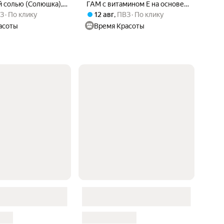
й солью (Солюшка),
ГАМ с витамином Е на основе
английской соли, 1000 мл
З
По клику
12 авг
,
ПВЗ
По клику
асоты
Время Красоты