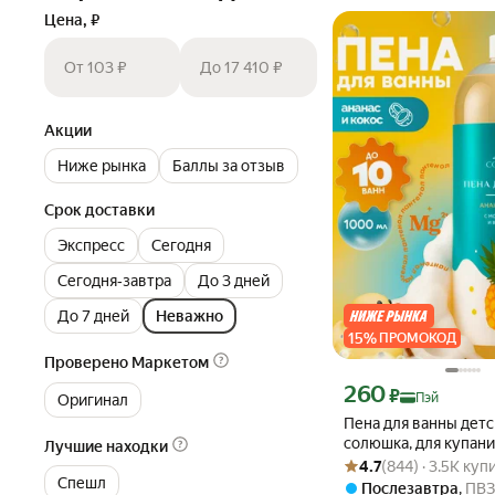
Цена, ₽
От 103 ₽
До 17 410 ₽
Акции
Ниже рынка
Баллы за отзыв
Срок доставки
Экспресс
Сегодня
Сегодня‐завтра
До 3 дней
До 7 дней
Неважно
15
%
ПРОМОКОД
Проверено Маркетом
Цена с картой Яндекс П
260
₽
Пэй
Оригинал
Пена для ванны детс
солюшка, для купани
Лучшие находки
Рейтинг товара: 4.7 из 5
Оценок: (844) · 3.5K куп
ароматом ананас кок
4.7
(844) · 3.5K куп
Большой объём, 100
Спешл
Послезавтра
,
ПВЗ