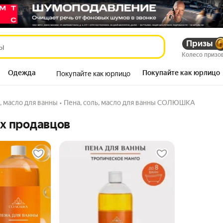
Призы
Колесо призо
Одежда
Покупайте как юрлицо
Покупайте как юрлицо
Продукты
, масло для ванны
•
Пена, соль, масло для ванны СОЛЮШКА
их продавцов