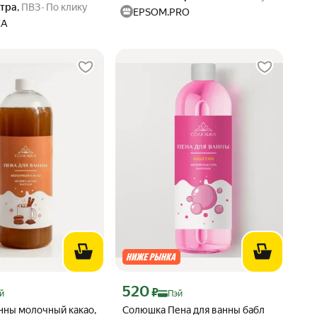
втра
,
ПВЗ
По клику
EPSOM.PRO
КА
 Яндекс Пэй 402 ₽ вместо
Цена с картой Яндекс Пэй 520 ₽ вместо
520
₽
й
Пэй
нны молочный какао,
Солюшка Пена для ванны бабл