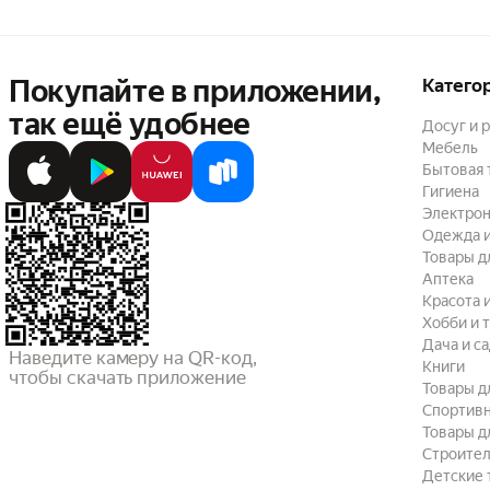
Покупайте в приложении,
Катего
так ещё удобнее
Досуг и 
Мебель
Бытовая 
Гигиена
Электрон
Одежда и
Товары д
Аптека
Красота 
Хобби и 
Дача и с
Наведите камеру на QR-код,

Книги
чтобы скачать приложение
Товары д
Спортив
Товары д
Строител
Детские 