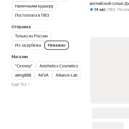
английской солью Д
Наличными курьеру
мл 1 л дыня английск
14 авг
,
ПВЗ
По кл
Постоплата в ПВЗ
Отправка
Только из России
Из-за рубежа
Неважно
Магазин
"Селлер"
Aesthetics Cosmetics
ailing888
AKVA
Alliance-Lab
Ещё 152