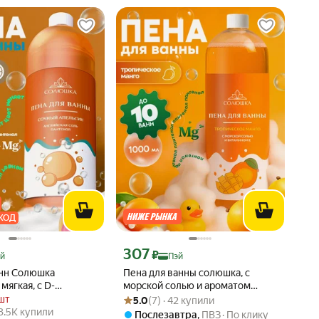
КОД
 Яндекс Пэй 260 ₽ вместо
Цена с картой Яндекс Пэй 307 ₽ вместо
307
₽
й
Пэй
анн Солюшка
Пена для ванны солюшка, с
мягкая, с D-
морской солью и ароматом
Рейтинг товара: 5.0 из 5
Оценок: (7) · 42 купили
, 1000мл
тропического манго, Большой
шт
5.0
(7) · 42 купили
: 4.7 из 5
· 3.5K купили
объём, 1000 мл
 3.5K купили
Послезавтра
,
ПВЗ
По клику