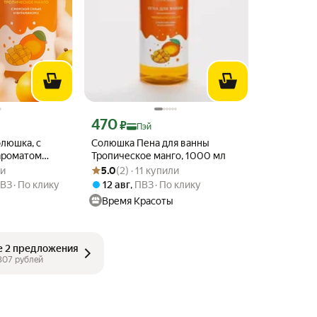
с Пэй 307 ₽ вместо
Цена с картой Яндекс Пэй 470 ₽ вместо
470
₽
Пэй
олюшка, с
Солюшка Пена для ванны
ароматом
Тропическое манго, 1000 мл
з 5
ли
Рейтинг товара: 5.0 из 5
Оценок: (2) · 11 купили
го, Большой
ли
5.0
(2) · 11 купили
ВЗ
По клику
12 авг
,
ПВЗ
По клику
Время Красоты
е 2 предложения
307
 рублей