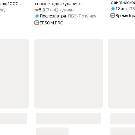
с английско
ыня, 1000
солюшка, для купания с
1л
Рейтинг товара: 5.0 из 5
Оценок: (7) · 42 купили
12 авг
,
ПВ
ая соль
ароматом ананас кокос,
ику
5.0
(7) · 42 купили
Большой объём, 1000 мл
Время Кр
Послезавтра
,
ПВЗ
По клику
EPSOM.PRO