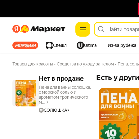
Яндекс
Яндекс
Все хиты
Спешл
Ultima
Из-за рубежа
Дом
Ремонт
Детям
Красота
Электроника
Товары для красоты
•
Средства по уходу за телом
•
Пена, соль
Есть у друг
Нет в продаже
Пена для ванны солюшка,
с морской солью и
ароматом тропического
м...
СОЛЮШКА