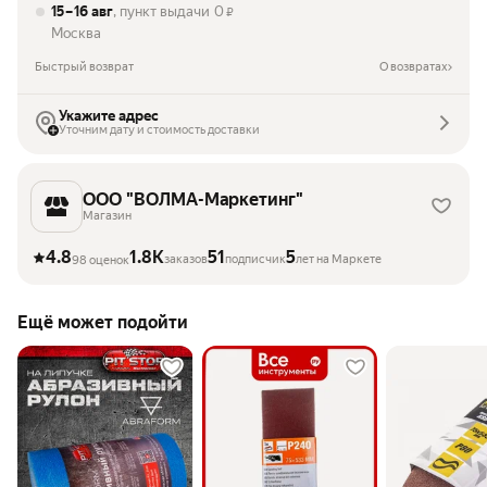
15 – 16 авг
, пункт выдачи
0
₽
Москва
Быстрый возврат
О возвратах
Укажите адрес
Уточним дату и стоимость доставки
ООО "ВОЛМА-Маркетинг"
Магазин
4.8
1.8K
51
5
заказов
подписчик
лет на Маркете
98 оценок
Ещё может подойти