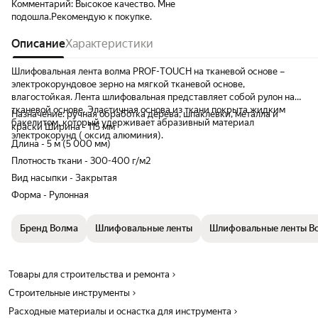
Комментарий:
Высокое качество. Мне
подошла.Рекомендую к покупке.
Описание
Характеристики
Шлифовальная лента волма PROF-TOUCH на тканевой основе –
электрокорундовое зерно на мягкой тканевой основе,
влагостойкая. Лента шлифовальная представляет собой рулон на
тканевой основе. Эластичная основа из ткани покрыта жидким
Назначение: ручная обработка дерева, шпаклевки, металла и
бакелитом, который удерживает абразивный материал
краски Ширина - 115 мм
электрокорунд ( оксид алюминия).
Длина - 5 м (5 000 мм)
Плотность ткани - 300-400 г/м2
Вид насыпки - Закрытая
Форма - Рулонная
Бренд Волма
Шлифовальные ленты
Шлифовальные ленты В
Товары для строительства и ремонта
Строительные инструменты
Расходные материалы и оснастка для инструмента