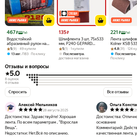
Цена 467 ₽
Цена 135 ₽
Цена 221 ₽
467
135
221
₽
₽
₽
Пэй
Пэй
Водостойкий
Шлифлента 3 шт, 75x533
Лента шлифов
абразивный рулон на
мм, Р240 GEPARD
Kolner KSB 533
Рейтинг товара: 5 из 5
Оценок: (9) · 49 купили
липучке от "Мастерская
Рейтинг товара: 5 из 5
Оценок: (1) · 1 купили
GP5009-240, пластик,
Рейтинг товара:
Оценок: (31) · 
зернистость 8
5
(9) · 49 купили
5
(1) · 1 купили
4.8
(31) · 124 
Pit_Stop и Доктор Дью"
для ленточных
75 х 533, 5шт
,
,
13 авг
ПВЗ
По клику
Послезавтра
Послезавтра
115x2500 мм, P1200
доставка магазина
По клику
ABRAFORM DDW-AFR-
Отзывы и вопросы
115-2500-1200
5.0
8 оценок
4 отзыва
Спросить
Все отзывы
Алексей Мельников
Ольга Конста
28 августа 2025
2
Достоинства:
Здравствуйте! Хорошая
Достоинства:
Отличн
лента. По всем параметрам , "Взрослая
основание
Вещь".
Комментарий:
Действ
Недостатки:
Нет.Всё по описанию.
качественная лента, 