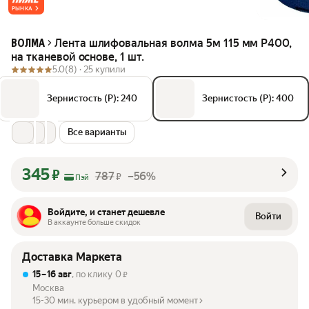
РЫНКА
Лента шлифовальная волма 5м 115 мм P400,
ВОЛМА
на тканевой основе, 1 шт.
5.0
(8) ·
25 купили
Зернистость (P): 240
Зернистость (P): 400
Все варианты
345
₽
787
–56%
₽
Пэй
Войдите, и станет дешевле
Войти
В аккаунте больше скидок
Доставка Маркета
15 – 16 авг
, по клику
0
₽
Москва
15-30 мин. курьером в удобный момент