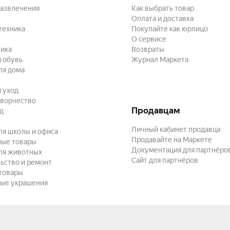
развлечения
Как выбрать товар
Оплата и доставка
техника
Покупайте как юрлицо
О сервисе
ика
Возвраты
 обувь
Журнал Маркета
ля дома
и уход
творчество
Продавцам
ад
Личный кабинет продавца
ля школы и офиса
Продавайте на Маркете
ные товары
Документация для партнёро
ля животных
Сайт для партнёров
ьство и ремонт
товары
ые украшения