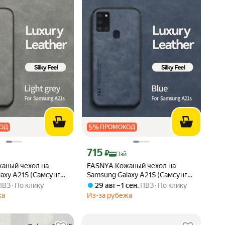
5
%
ОД
ПРОМОКОД
 Яндекс Пэй 715 ₽ вместо
Цена с картой Яндекс Пэй 715 ₽ вместо
715
₽
Пэй
аный чехол на
FASNYA Кожаный чехол на
axy A21S (Самсунг
Samsung Galaxy A21S (Самсунг
C) с защитой камеры
Галакси A21C) с защитой камеры
ПВЗ
По клику
29 авг – 1 сен
,
ПВЗ
По клику
рный, ля магнитного
противоударный, ля магнитного
жа
Из-за рубежа
теля
авто-держателя