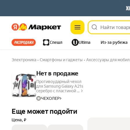
Яндекс
Яндекс
Все хиты
Спешл
Ultima
Из-за рубежа
Дом
Ремонт
Детям
Красота
Электроника
Электроника
•
Смартфоны и гаджеты
•
Аксессуары для моби
Нет в продаже
Противоударный чехол
для Samsung Galaxy A21s
серебро с пластиной ...
ЧЕХОЛЕР
Еще может подойти
Цена, ₽