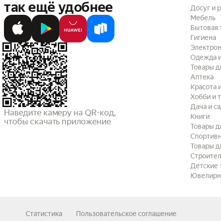
так ещё удобнее
Досуг и 
Мебель
Бытовая 
Гигиена
Электрон
Одежда и
Товары д
Аптека
Красота 
Хобби и 
Дача и с
Наведите камеру на QR-код,

Книги
чтобы скачать приложение
Товары д
Спортив
Товары д
Строител
Детские 
Ювелирн
Статистика
Пользовательское соглашение