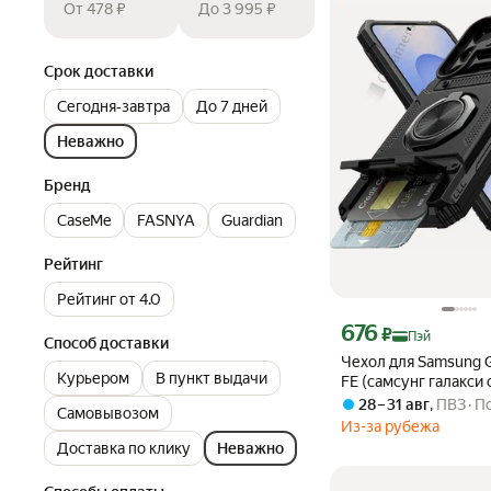
От 478 ₽
До 3 995 ₽
Срок доставки
Сегодня‐завтра
До 7 дней
Неважно
Бренд
CaseMe
FASNYA
Guardian
Рейтинг
Рейтинг от 4.0
Цена с картой Яндекс П
676
₽
Пэй
Способ доставки
Чехол для Samsung G
Курьером
В пункт выдачи
FE (самсунг галакси 
Магнитная поворотн
28 – 31 авг
,
ПВЗ
По
Самовывозом
подставка, прочная 
Из-за рубежа
падений, чехол-коше
Доставка по клику
Неважно
черный магнитный 
чехол защита от пад