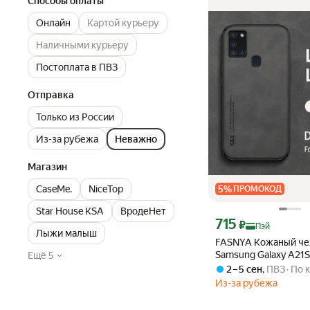
Способы оплаты
кошелек
Онлайн
Картой курьеру
Наличными курьеру
Постоплата в ПВЗ
Отправка
Только из России
Из-за рубежа
Неважно
Магазин
5
%
CaseMe.
NiceTop
ПРОМОКОД
Star House KSA
ВродеНет
Цена с картой Яндекс П
715
₽
Пэй
Лыжи малыш
FASNYA Кожаный че
Samsung Galaxy A21S
Ещё 5
Галакси A21C) с защ
2 – 5 сен
,
ПВЗ
По 
противоударный, ля
Из-за рубежа
авто-держателя