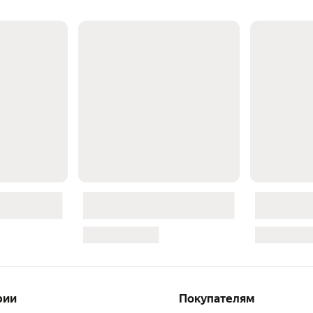
зарядки и м
в машине
рии
Покупателям