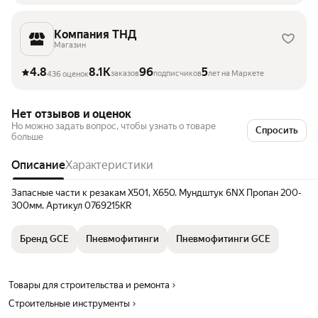
Компания ТНД
Магазин
4.8
8.1K
96
5
заказов
подписчиков
лет на Маркете
436 оценок
Нет отзывов и оценок
Но можно задать вопрос, чтобы узнать о товаре
Спросить
больше
Описание
Характеристики
Запасные части к резакам X501, X650. Мундштук 6NX Пропан 200-
300мм. Артикул 0769215KR
Бренд GCE
Пневмофитинги
Пневмофитинги GCE
Товары для строительства и ремонта
Строительные инструменты