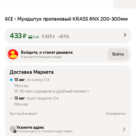
Мундштук пропановый KRASS 6NX 200-300мм
GCE
433
₽
1 117
–61%
₽
Пэй
Войдите, и станет дешевле
Войти
В аккаунте больше скидок
Доставка Маркета
13 авг
, по клику
0
₽
Москва
15-30 мин. курьером в удобный момент
13 авг
, пункт выдачи
0
₽
Москва
Быстрый возврат
О возвратах
Укажите адрес
Уточним дату и стоимость доставки